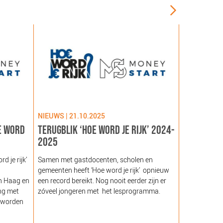
NIEUWS | 21.10.2025
NIEUWS | 09
E WORD
TERUGBLIK ‘HOE WORD JE RIJK’ 2024-
LANCERING
2025
GEZOND NE
NOORDEIN
 je rijk’
Samen met gastdocenten, scholen en
gemeenten heeft ‘Hoe word je rijk’ opnieuw
Hare Majeste
n Haag en
een record bereikt. Nog nooit eerder zijn er
woensdag 12
ng met
zóveel jongeren met het lesprogramma.
Noordeinde g
 worden
van de Stich
Nederland (