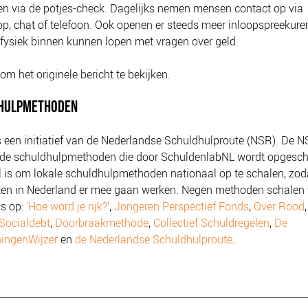
en via de potjes-check. Dagelijks nemen mensen contact op via
, chat of telefoon. Ook openen er steeds meer inloopspreekure
ysiek binnen kunnen lopen met vragen over geld.
om het originele bericht te bekijken.
HULPMETHODEN
s een initiatief van de Nederlandse Schuldhulproute (NSR). De N
 de schuldhulpmethoden die door SchuldenlabNL wordt opgesch
 is om lokale schuldhulpmethoden nationaal op te schalen, zoda
en in Nederland er mee gaan werken. Negen methoden schalen
ls op:
‘Hoe word je rijk?’
,
Jongeren Perspectief Fonds
,
Over Rood
Socialdebt
,
Doorbraakmethode
,
Collectief Schuldregelen
,
De
ningenWijzer
en
de Nederlandse Schuldhulproute
.