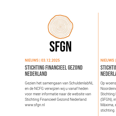
NIEUWS | 03.12.2025
NIEUWS |
STICHTING FINANCIEEL GEZOND
STICHTI
NEDERLAND
NEDERL
Gezien het samengaan van SchuldenlabNL
Op woens
en de NCFG verwijzen wij u vanaf heden
Noordeind
voor meer informatie naar de website van
Stichting
Stichting Financieel Gezond Nederland:
(SFGN), i
www.sfgn.nl
Máxima, e
stichting.