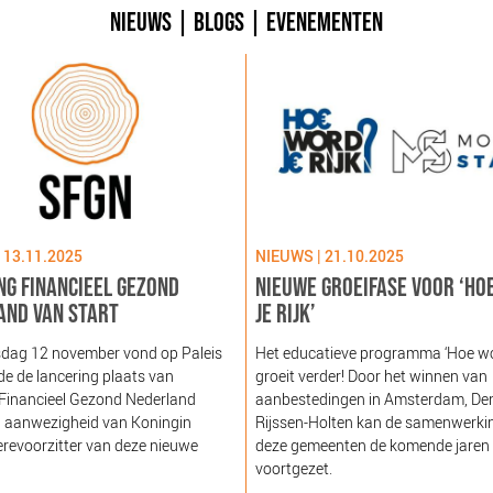
NIEUWS
|
BLOGS
|
EVENEMENTEN
 13.11.2025
NIEUWS | 21.10.2025
NG FINANCIEEL GEZOND
NIEUWE GROEIFASE VOOR ‘HO
AND VAN START
JE RIJK’
dag 12 november vond op Paleis
Het educatieve programma ‘Hoe word
e de lancering plaats van
groeit verder! Door het winnen van
 Financieel Gezond Nederland
aanbestedingen in Amsterdam, De
n aanwezigheid van Koningin
Rijssen-Holten kan de samenwerki
revoorzitter van deze nieuwe
deze gemeenten de komende jaren
voortgezet.