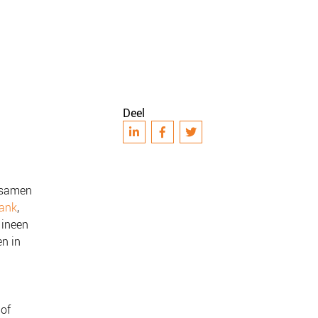
Deel
g samen
ank
,
ineen
n in
 of