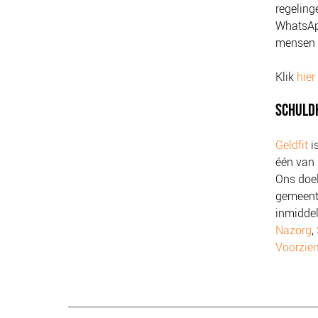
regeling
WhatsApp
mensen f
Klik
hier
SCHULD
Geldfit
i
één van
Ons doel
gemeent
inmidde
Nazorg
,
Voorzie