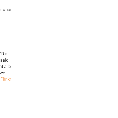
n waar
SR is
aald.
t alle
 we
,
Plinkr