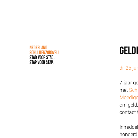
GELDF
NEDERLAND
SCHULDENZORGVRIJ.
STAD VOOR STAD,
STAP VOOR STAP.
di, 25 j
7 jaar g
met
Sch
Moedige
om geldz
contact 
Inmiddel
honderdd