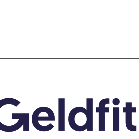
SCHULDHULPMETHODEN
O
HOE WORD JE RIJK?
VIS
JONGEREN PERSPECTIEF FONDS
HE
OVER ROOD
ON
PLINKR NAZORG
VA
SOCIALDEBT
IN
DOORBRAAKMETHODE
OV
COLLECTIEF SCHULDREGELEN
DE VOORZIENINGENWIJZER
NEDERLANDSE SCHULDHULPROUTE (NSR)