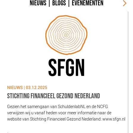
NIEUWS
|
BLOGS
|
EVENEMENTEN
NIEUWS | 03.12.2025
N
STICHTING FINANCIEEL GEZOND NEDERLAND
Gezien het samengaan van SchuldenlabNL en de NCFG
O
verwijzen wij u vanaf heden voor meer informatie naar de
l
website van Stichting Financieel Gezond Nederland: www.sfgn.nl
(
d