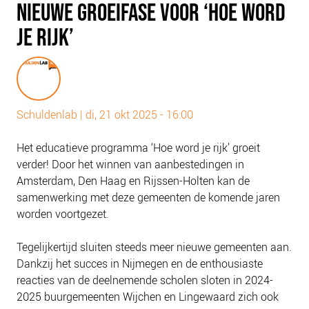
NIEUWE GROEIFASE VOOR ‘HOE WORD
PLINKR NAZORG
JE RIJK’
SOCIALDEBT
DOORBRAAKMETHODE
COLLECTIEF SCHULDREGELEN
DE VOORZIENINGENWIJZER
Schuldenlab
|
di, 21 okt 2025 - 16:00
NEDERLANDSE SCHULDHULPROUTE (NSR)
Het educatieve programma ‘Hoe word je rijk’ groeit
OVER ONS
verder! Door het winnen van aanbestedingen in
VISIE EN MISSIE
Amsterdam, Den Haag en Rijssen-Holten kan de
samenwerking met deze gemeenten de komende jaren
HET TEAM
worden voortgezet.
ONZE PARTNERS
VACATURES
Tegelijkertijd sluiten steeds meer nieuwe gemeenten aan.
Dankzij het succes in Nijmegen en de enthousiaste
IN DE MEDIA
reacties van de deelnemende scholen sloten in 2024-
OVER NCFG
2025 buurgemeenten Wijchen en Lingewaard zich ook