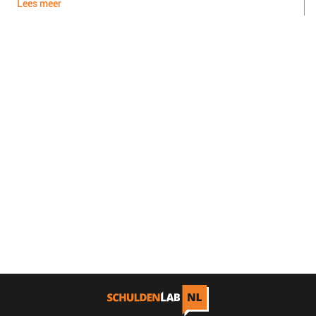
Lees meer
L