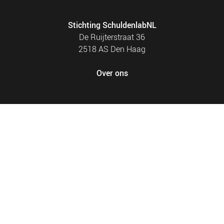
Stichting SchuldenlabNL
De Ruijterstraat 36
2518 AS Den Haag
Over ons
FOOTER
PRIVACY EN COOKIES
MENU
SITEMAP