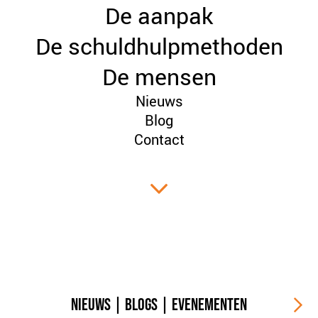
De aanpak
PLINKR NAZORG
SOCIALDEBT
De schuldhulpmethoden
DOORBRAAKMETHODE
De mensen
COLLECTIEF SCHULDREGELEN
Nieuws
DE VOORZIENINGENWIJZER
Blog
NEDERLANDSE SCHULDHULPROUTE (NSR)
Contact
OVER ONS
VISIE EN MISSIE
HET TEAM
ONZE PARTNERS
VACATURES
IN DE MEDIA
OVER NCFG
NIEUWS
|
BLOGS
|
EVENEMENTEN