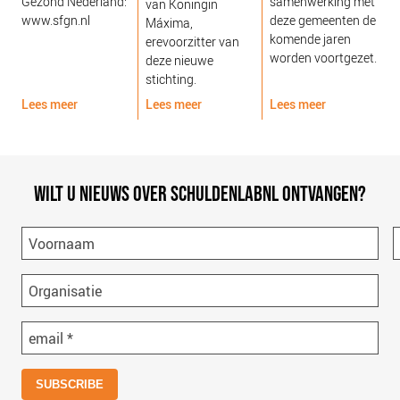
Gezond Nederland:
samenwerking met
van Koningin
www.sfgn.nl
deze gemeenten de
Máxima,
komende jaren
erevoorzitter van
worden voortgezet.
deze nieuwe
stichting.
Lees meer
Lees meer
Lees meer
L
WILT U NIEUWS OVER SCHULDENLABNL ONTVANGEN?
Voornaam
Organisatie
email
*