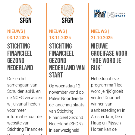
NIEUWS
BLOGS
NIEUWS |
NIEUWS |
NIEUWS |
03.12.2025
13.11.2025
21.10.2025
STICHTING
STICHTING
NIEUWE
FINANCIEEL
FINANCIEEL
GROEIFASE VOOR
GEZOND
GEZOND
‘HOE WORD JE
NEDERLAND
NEDERLAND VAN
RIJK’
START
g
Gezien het
Het educatieve
s
samengaan van
programma ‘Hoe
Op woensdag 12
g
SchuldenlabNL en
word je rijk’ groeit
november vond op
‘
de NCFG verwijzen
verder! Door het
Paleis Noordeinde
o
wij u vanaf heden
winnen van
de lancering plaats
b
voor meer
aanbestedingen in
van Stichting
e
informatie naar de
Amsterdam, Den
Financieel Gezond
j
website van
Haag en Rijssen-
Nederland (SFGN),
Stichting Financieel
Holten kan de
in aanwezigheid