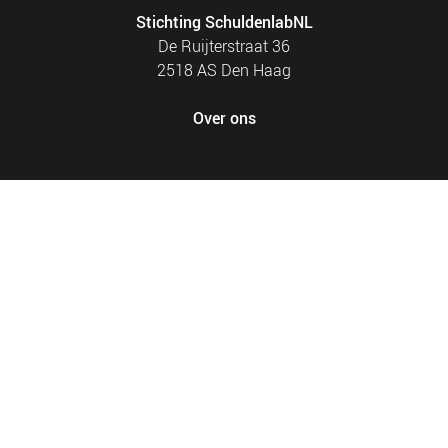
Stichting SchuldenlabNL
De Ruijterstraat 36
2518 AS Den Haag
Over ons
FOOTER
PRIVACY EN COOKIES
MENU
SITEMAP