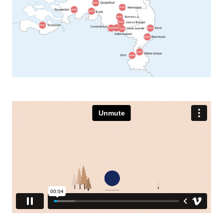
Video
Url