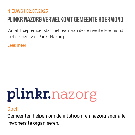
NIEUWS | 02.07.2025
NIE
PLINKR NAZORG VERWELKOMT GEMEENTE ROERMOND
PL
KR
Vanaf 1 september start het team van de gemeente Roermond
met de inzet van Plinkr Nazorg.
Van
tea
Lees meer
Lee
Doel
Gemeenten helpen om de uitstroom en nazorg voor alle
inwoners te organiseren.