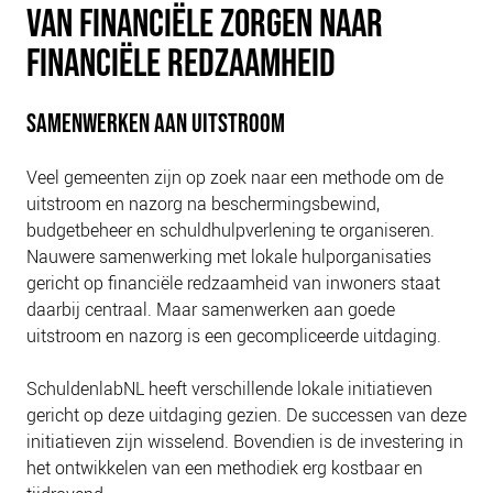
VAN FINANCIËLE ZORGEN NAAR
PLINKR NAZORG
SOCIALDEBT
FINANCIËLE REDZAAMHEID
DOORBRAAKMETHODE
SAMENWERKEN AAN UITSTROOM
COLLECTIEF SCHULDREGELEN
DE VOORZIENINGENWIJZER
Veel gemeenten zijn op zoek naar een methode om de
NEDERLANDSE SCHULDHULPROUTE (NSR)
uitstroom en nazorg na beschermingsbewind,
budgetbeheer en schuldhulpverlening te organiseren.
OVER ONS
Nauwere samenwerking met lokale hulporganisaties
VISIE EN MISSIE
gericht op financiële redzaamheid van inwoners staat
daarbij centraal. Maar samenwerken aan goede
HET TEAM
uitstroom en nazorg is een gecompliceerde uitdaging.
ONZE PARTNERS
VACATURES
SchuldenlabNL heeft verschillende lokale initiatieven
gericht op deze uitdaging gezien. De successen van deze
IN DE MEDIA
initiatieven zijn wisselend. Bovendien is de investering in
OVER NCFG
het ontwikkelen van een methodiek erg kostbaar en