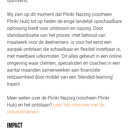
tijdrovend.
NIEUWS
BLOGS
Wij zien op dit moment dat Plinkr Nazorg (voorheen
Plinkr Hub) tot op heden de enige landelijk opschaalbare
oplossing biedt voor uitstroom en nazorg. Door
standaardisatie van het proces -met behoud van
maatwerk voor de deelnemers- is voor het eerst een
aanpak ontstaan die schaalbaar en flexibel inzetbaar is,
met meetbare uitkomsten. Dit alles gebeurt in een online
omgeving waar cliënten, specialisten en coaches in een
aantal maanden samenwerken aan financiële
redzaamheid door middel van een ‘blended-learning’
traject.
Meer weten over de Plinkr Nazorg
(voorheen Plinkr
Hub)
en het ontstaan?
Lees het interview met de
initiatiefnemers
.
IMPACT