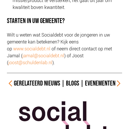
missie/product te versterken, het gaat dit jaar om
kwaliteit boven kwantiteit.
STARTEN IN UW GEMEENTE?
Wilt u weten wat Socialdebt voor de jongeren in uw
gemeente kan betekenen? Kijk eens
op
www.socialdebt.nl
of neem direct contact op met
Jamal (
jamal@socialdebt.nl
) of Joost
(
joost@schuldenlab.nl
).
GERELATEERD
NIEUWS
|
BLOGS
|
EVENEMENTEN