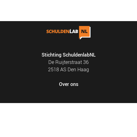
Stichting SchuldenlabNL
De Ruijterstraat 36
2518 AS Den Haag
Over ons
FOOTER
PRIVACY EN COOKIES
MENU
SITEMAP