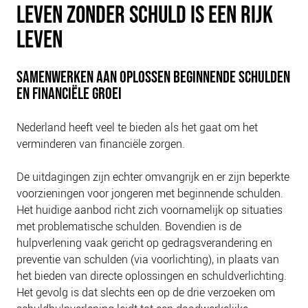
LEVEN ZONDER SCHULD IS EEN RIJK
PLINKR NAZORG
SOCIALDEBT
LEVEN
DOORBRAAKMETHODE
SAMENWERKEN AAN OPLOSSEN BEGINNENDE SCHULDEN
COLLECTIEF SCHULDREGELEN
EN FINANCIËLE GROEI
DE VOORZIENINGENWIJZER
NEDERLANDSE SCHULDHULPROUTE (NSR)
Nederland heeft veel te bieden als het gaat om het
verminderen van financiële zorgen.
OVER ONS
VISIE EN MISSIE
De uitdagingen zijn echter omvangrijk en er zijn beperkte
voorzieningen voor jongeren met beginnende schulden.
HET TEAM
Het huidige aanbod richt zich voornamelijk op situaties
ONZE PARTNERS
met problematische schulden. Bovendien is de
VACATURES
hulpverlening vaak gericht op gedragsverandering en
preventie van schulden (via voorlichting), in plaats van
IN DE MEDIA
het bieden van directe oplossingen en schuldverlichting.
OVER NCFG
Het gevolg is dat slechts een op de drie verzoeken om