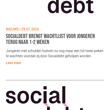
NIEUWS | 29.07.2025
NIE
SOCIALDEBT BRENGT WACHTLIJST VOOR JONGEREN
JO
TERUG NAAR 1-2 WEKEN
RE
 de
Jongeren met schulden hoeven nu nog maar een tot twee weken
Jon
ter
te wachten voordat zij door Socialdebt geholpen worden.
reg
wor
Lees meer
Lee