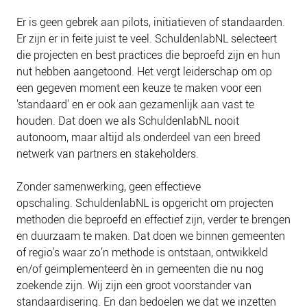
PLINKR NAZORG
Er is geen gebrek aan pilots, initiatieven of standaarden.
SOCIALDEBT
Er zijn er in feite juist te veel. SchuldenlabNL selecteert
DOORBRAAKMETHODE
die projecten en best practices die beproefd zijn en hun
nut hebben aangetoond. Het vergt leiderschap om op
COLLECTIEF SCHULDREGELEN
een gegeven moment een keuze te maken voor een
DE VOORZIENINGENWIJZER
'standaard' en er ook aan gezamenlijk aan vast te
NEDERLANDSE SCHULDHULPROUTE (NSR)
houden. Dat doen we als SchuldenlabNL nooit
autonoom, maar altijd als onderdeel van een breed
OVER ONS
netwerk van partners en stakeholders.
VISIE EN MISSIE
Zonder samenwerking, geen effectieve
HET TEAM
opschaling.
SchuldenlabNL is opgericht om projecten
ONZE PARTNERS
methoden die beproefd en effectief zijn, verder te brengen
en duurzaam te maken. Dat doen we binnen gemeenten
VACATURES
of regio's waar zo’n methode is ontstaan, ontwikkeld
IN DE MEDIA
en/of geimplementeerd èn in gemeenten die nu nog
OVER NCFG
zoekende zijn. Wij zijn een groot voorstander van
standaardisering. En dan bedoelen we dat we inzetten