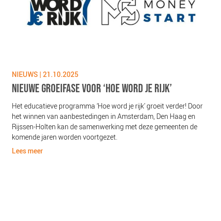
NIEUWS | 21.10.2025
NIE
NIEUWE GROEIFASE VOOR ‘HOE WORD JE RIJK’
TE
EN
Het educatieve programma ‘Hoe word je rijk’ groeit verder! Door
Sam
het winnen van aanbestedingen in Amsterdam, Den Haag en
word
Rijssen-Holten kan de samenwerking met deze gemeenten de
zóv
komende jaren worden voortgezet.
en
Lees meer
Lee