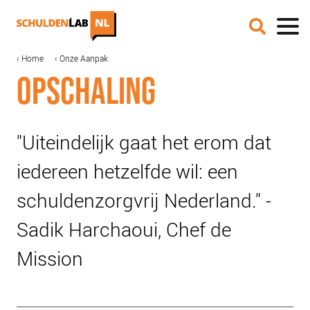
Overslaan
en
naar
de
MAIN
KRUIMELPAD
Home
Onze Aanpak
IN DE MEDIA
inhoud
NAVIGATION
OPSCHALING
gaan
ONZE AANPAK
COALITIEVORMING
FINANCIERING
"Uiteindelijk gaat het erom dat
IMPACTMETING
iedereen hetzelfde wil: een
OPSCHALING
schuldenzorgvrij Nederland." -
ACCREDITATIE
Sadik Harchaoui, Chef de
SCHULDHULPMETHODEN
Mission
HOE WORD JE RIJK?
JONGEREN PERSPECTIEF FONDS
OVER ROOD