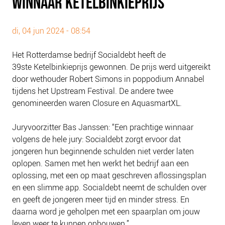
WINNAAR KETELBINKIEPRIJS
PLINKR NAZORG
SOCIALDEBT
di, 04 jun 2024 - 08:54
DOORBRAAKMETHODE
Het Rotterdamse bedrijf Socialdebt heeft de
COLLECTIEF SCHULDREGELEN
39ste Ketelbinkieprijs gewonnen. De prijs werd uitgereikt
DE VOORZIENINGENWIJZER
door wethouder Robert Simons in poppodium Annabel
NEDERLANDSE SCHULDHULPROUTE (NSR)
tijdens het Upstream Festival. De andere twee
genomineerden waren Closure en AquasmartXL.
OVER ONS
Juryvoorzitter Bas Janssen: “Een prachtige winnaar
VISIE EN MISSIE
volgens de hele jury: Socialdebt zorgt ervoor dat
HET TEAM
jongeren hun beginnende schulden niet verder laten
ONZE PARTNERS
oplopen. Samen met hen werkt het bedrijf aan een
oplossing, met een op maat geschreven aflossingsplan
VACATURES
en een slimme app. Socialdebt neemt de schulden over
IN DE MEDIA
en geeft de jongeren meer tijd en minder stress. En
OVER NCFG
daarna word je geholpen met een spaarplan om jouw
leven weer te kunnen opbouwen.”