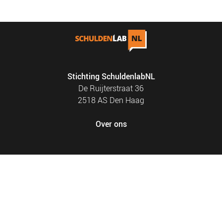
Stichting SchuldenlabNL
De Ruijterstraat 36
2518 AS Den Haag
Over ons
FOOTER
PRIVACY EN COOKIES
MENU
SITEMAP