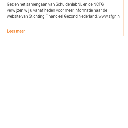
Gezien het samengaan van SchuldenlabNL en de NCFG
O
verwijzen wij u vanaf heden voor meer informatie naar de
l
website van Stichting Financieel Gezond Nederland: www.sfgn.nl
(
d
Lees meer
L