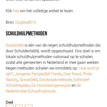
NIEUWS
BLOGS
Klik
hier
om het volledige artikel te lezen.
Bron:
Dagblad010
SCHULDHULPMETHODEN
Socialdebt
is één van de negen schuldhulpmethoden die
door SchuldenlabNL wordt opgeschaald. Ons doel is om
lokale schuldhulpmethoden nationaal op te schalen,
zodat alle gemeenten in Nederland er mee gaan werken.
Negen methoden schalen we inmiddels op:
‘Hoe word je
rijk?’
,
Jongeren Perspectief Fonds
,
Over Rood
,
Plinkr
Nazorg
,
Socialdebt
,
Doorbraakmethode
,
Collectief
Schuldregelen
,
De Voorzieningenwijzer
en
de
Nederlandse Schuldhulproute
.
Deel