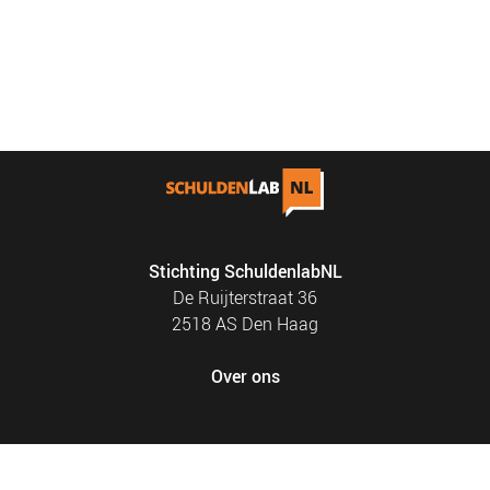
Stichting SchuldenlabNL
De Ruijterstraat 36
2518 AS Den Haag
Over ons
FOOTER
PRIVACY EN COOKIES
MENU
SITEMAP