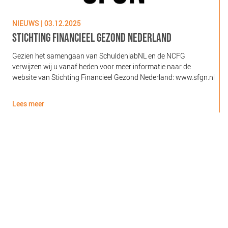
NIEUWS | 03.12.2025
N
STICHTING FINANCIEEL GEZOND NEDERLAND
Gezien het samengaan van SchuldenlabNL en de NCFG
O
verwijzen wij u vanaf heden voor meer informatie naar de
l
website van Stichting Financieel Gezond Nederland: www.sfgn.nl
(
d
Lees meer
L