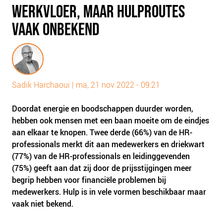
WERKVLOER, MAAR HULPROUTES
PLINKR NAZORG
SOCIALDEBT
VAAK ONBEKEND
DOORBRAAKMETHODE
COLLECTIEF SCHULDREGELEN
DE VOORZIENINGENWIJZER
Sadik Harchaoui
|
ma, 21 nov 2022 - 09:21
NEDERLANDSE SCHULDHULPROUTE (NSR)
Doordat energie en boodschappen duurder worden,
OVER ONS
hebben ook mensen met een baan moeite om de eindjes
VISIE EN MISSIE
aan elkaar te knopen. Twee derde (66%) van de HR-
HET TEAM
professionals merkt dit aan medewerkers en driekwart
(77%) van de HR-professionals en leidinggevenden
ONZE PARTNERS
(75%) geeft aan dat zij door de prijsstijgingen meer
VACATURES
begrip hebben voor financiële problemen bij
IN DE MEDIA
medewerkers. Hulp is in vele vormen beschikbaar maar
vaak niet bekend.
OVER NCFG