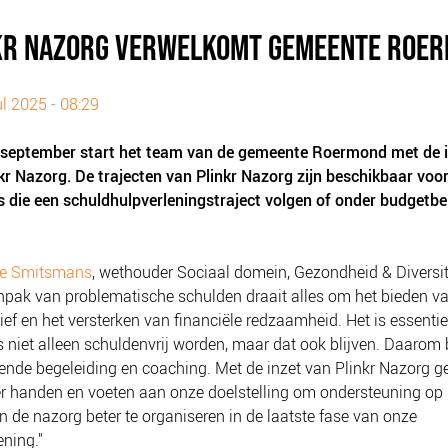
KR NAZORG VERWELKOMT GEMEENTE ROE
ul 2025 - 08:29
 september start het team van de gemeente Roermond met de 
kr Nazorg. De trajecten van Plinkr Nazorg zijn beschikbaar voo
 die een schuldhulpverleningstraject volgen of onder budgetb
e Smitsmans
, wethouder Sociaal domein, Gezondheid & Diversite
pak van problematische schulden draait alles om het bieden v
ief en het versterken van financiële redzaamheid. Het is essentie
 niet alleen schuldenvrij worden, maar dat ook blijven. Daarom
nde begeleiding en coaching. Met de inzet van Plinkr Nazorg 
 handen en voeten aan onze doelstelling om ondersteuning op
n de nazorg beter te organiseren in de laatste fase van onze
ening."