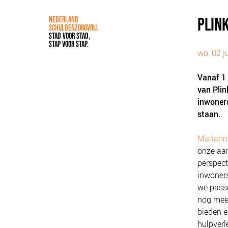
PLIN
NEDERLAND
SCHULDENZORGVRIJ.
STAD VOOR STAD,
STAP VOOR STAP.
wo, 02 j
Vanaf 1
van Plin
inwoners
staan.
Mariann
onze aan
perspect
inwoners
we passe
nog meer
bieden e
hulpverl