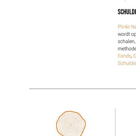
SCHULD
Plinkr N
wordt op
schalen,
methode
Fonds
,
O
Schuldr