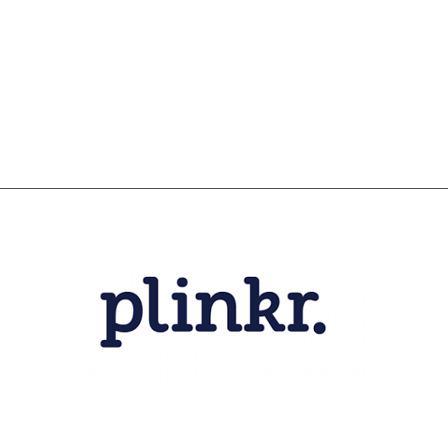
SCHULDHULPMETHODEN
O
HOE WORD JE RIJK?
VIS
JONGEREN PERSPECTIEF FONDS
HE
OVER ROOD
ON
PLINKR NAZORG
VA
SOCIALDEBT
IN
DOORBRAAKMETHODE
OV
COLLECTIEF SCHULDREGELEN
DE VOORZIENINGENWIJZER
NEDERLANDSE SCHULDHULPROUTE (NSR)