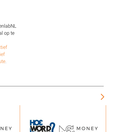
denlabNL
l op te
tief
ief
ute
.