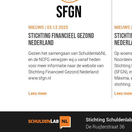
NIEUWS | 03.12.2025
NIEUWS |
STICHTING FINANCIEEL GEZOND
STICHTI
NEDERLAND
NEDERL
Gezien het samengaan van SchuldenlabNL
Op woens
en de NCFG verwijzen wij u vanaf heden
Noordeind
voor meer informatie naar de website van
Stichting
Stichting Financieel Gezond Nederland:
(SFGN), i
www.sfgn.nl
Máxima, e
stichting.
Lees meer
Lees mee
Stichting Schuldenla
De Ruijterstraat 36