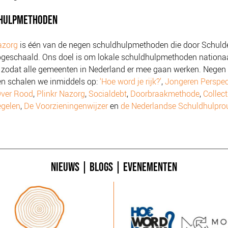
HULPMETHODEN
azorg
is één van de negen schuldhulpmethoden die door Schul
geschaald. Ons doel is om lokale schuldhulpmethoden nationaa
 zodat alle gemeenten in Nederland er mee gaan werken. Negen
n schalen we inmiddels op:
‘Hoe word je rijk?’
,
Jongeren Perspec
ver Rood
,
Plinkr Nazorg
,
Socialdebt
,
Doorbraakmethode
,
Collect
egelen
,
De Voorzieningenwijzer
en
de Nederlandse Schuldhulpro
NIEUWS
|
BLOGS
|
EVENEMENTEN