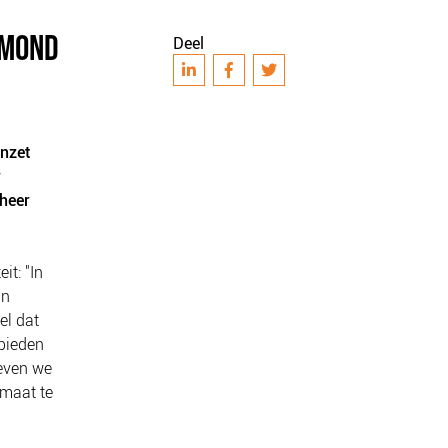
RMOND
Deel
inzet
r
eheer
it: "In
an
el dat
 bieden
geven we
 maat te