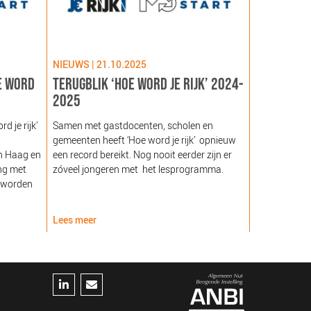
NIEUWS | 21.10.2025
NIEUWS | 09
E WORD
TERUGBLIK ‘HOE WORD JE RIJK’ 2024-
LANCERING
2025
GEZOND NE
NOORDEIN
 je rijk’
Samen met gastdocenten, scholen en
gemeenten heeft ‘Hoe word je rijk’ opnieuw
Hare Majeste
n Haag en
een record bereikt. Nog nooit eerder zijn er
woensdag 12
ng met
zóveel jongeren met het lesprogramma.
Noordeinde g
 worden
van de Stich
Nederland (
Lees meer
Lees meer