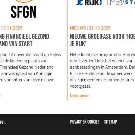
 13.11.2025
NIEUWS | 21.10.2025
NG FINANCIEEL GEZOND
NIEUWE GROEIFASE VOOR ‘HO
AND VAN START
JE RIJK’
dag 12 november vond op Paleis
Het educatieve programma ‘Hoe word
e de lancering plaats van
groeit verder! Door het winnen van
 Financieel Gezond Nederland
aanbestedingen in Amsterdam, De
n aanwezigheid van Koningin
Rijssen-Holten kan de samenwerki
revoorzitter van deze nieuwe
deze gemeenten de komende jaren
voortgezet.
r
Lees meer
FOOTER
bNL
PRIVACY EN COOKIES
SITEMAP
MENU