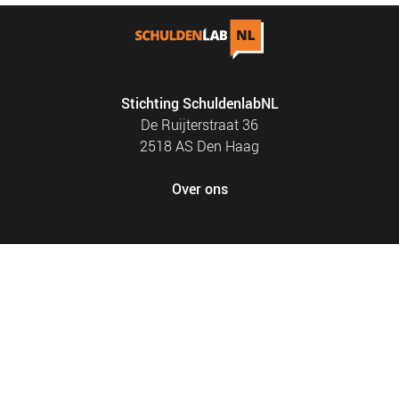
Stichting SchuldenlabNL
De Ruijterstraat 36
2518 AS Den Haag
Over ons
FOOTER
PRIVACY EN COOKIES
MENU
SITEMAP