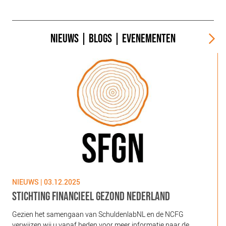
NIEUWS
|
BLOGS
|
EVENEMENTEN
NIEUWS | 03.12.2025
N
STICHTING FINANCIEEL GEZOND NEDERLAND
Gezien het samengaan van SchuldenlabNL en de NCFG
O
verwijzen wij u vanaf heden voor meer informatie naar de
l