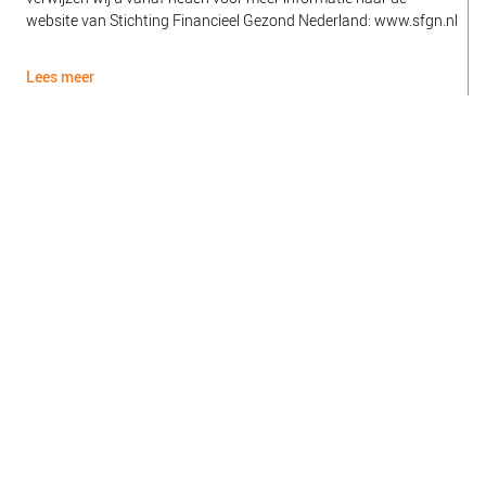
website van Stichting Financieel Gezond Nederland: www.sfgn.nl
(
d
Lees meer
L