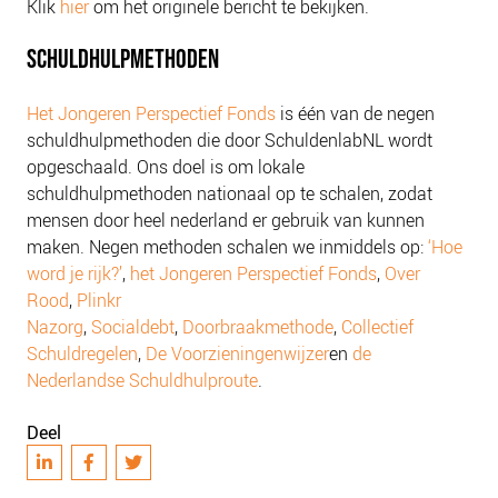
Klik
hier
om het originele bericht te bekijken.
SCHULDHULPMETHODEN
Het Jongeren Perspectief Fonds
is één van de negen
schuldhulpmethoden die door SchuldenlabNL wordt
opgeschaald. Ons doel is om lokale
schuldhulpmethoden nationaal op te schalen, zodat
mensen door heel nederland er gebruik van kunnen
maken. Negen methoden schalen we inmiddels op:
‘Hoe
word je rijk?’
,
het Jongeren Perspectief Fonds
,
Over
Rood
,
Plinkr
Nazorg
,
Socialdebt
,
Doorbraakmethode
,
Collectief
Schuldregelen
,
De Voorzieningenwijzer
en
de
Nederlandse Schuldhulproute
.
Deel