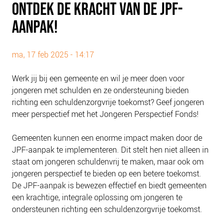
ONTDEK DE KRACHT VAN DE JPF-
PLINKR NAZORG
AANPAK!
SOCIALDEBT
DOORBRAAKMETHODE
ma, 17 feb 2025 - 14:17
COLLECTIEF SCHULDREGELEN
DE VOORZIENINGENWIJZER
Werk jij bij een gemeente en wil je meer doen voor
NEDERLANDSE SCHULDHULPROUTE (NSR)
jongeren met schulden en ze ondersteuning bieden
richting een schuldenzorgvrije toekomst? Geef jongeren
OVER ONS
meer perspectief met het Jongeren Perspectief Fonds!
VISIE EN MISSIE
Gemeenten kunnen een enorme impact maken door de
HET TEAM
JPF-aanpak te implementeren. Dit stelt hen niet alleen in
ONZE PARTNERS
staat om jongeren schuldenvrij te maken, maar ook om
jongeren perspectief te bieden op een betere toekomst.
VACATURES
De JPF-aanpak is bewezen effectief en biedt gemeenten
IN DE MEDIA
een krachtige, integrale oplossing om jongeren te
OVER NCFG
ondersteunen richting een schuldenzorgvrije toekomst.