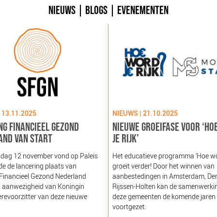
NIEUWS
|
BLOGS
|
EVENEMENTEN
 13.11.2025
NIEUWS | 21.10.2025
NG FINANCIEEL GEZOND
NIEUWE GROEIFASE VOOR ‘HO
AND VAN START
JE RIJK’
dag 12 november vond op Paleis
Het educatieve programma ‘Hoe word
e de lancering plaats van
groeit verder! Door het winnen van
 Financieel Gezond Nederland
aanbestedingen in Amsterdam, De
n aanwezigheid van Koningin
Rijssen-Holten kan de samenwerki
revoorzitter van deze nieuwe
deze gemeenten de komende jaren
voortgezet.