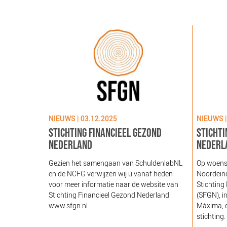
NIEUWS | 03.12.2025
NIEUWS |
STICHTING FINANCIEEL GEZOND
STICHTI
NEDERLAND
NEDERL
Gezien het samengaan van SchuldenlabNL
Op woens
en de NCFG verwijzen wij u vanaf heden
Noordeind
voor meer informatie naar de website van
Stichting
Stichting Financieel Gezond Nederland:
(SFGN), i
www.sfgn.nl
Máxima, e
stichting.