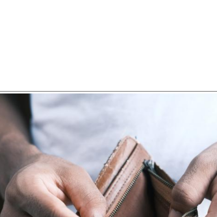
SCHULDHULPMETHODEN
O
HOE WORD JE RIJK?
VIS
JONGEREN PERSPECTIEF FONDS
HE
OVER ROOD
ON
PLINKR NAZORG
VA
SOCIALDEBT
IN
DOORBRAAKMETHODE
OV
COLLECTIEF SCHULDREGELEN
DE VOORZIENINGENWIJZER
NEDERLANDSE SCHULDHULPROUTE (NSR)