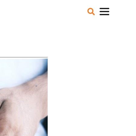
VER ONS
NIEUWS
BLOGS
IE EN MISSIE
T TEAM
ZE PARTNERS
CATURES
 DE MEDIA
ER NCFG