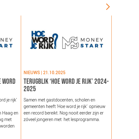
NIEUWS | 21.10.2025
NIEUWS | 09
E WORD
TERUGBLIK ‘HOE WORD JE RIJK’ 2024-
LANCERING
2025
GEZOND NE
NOORDEIN
 je rijk’
Samen met gastdocenten, scholen en
gemeenten heeft ‘Hoe word je rijk’ opnieuw
Hare Majeste
n Haag en
een record bereikt. Nog nooit eerder zijn er
woensdag 12
ng met
zóveel jongeren met het lesprogramma.
Noordeinde g
 worden
van de Stich
Nederland (