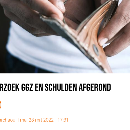
RZOEK GGZ EN SCHULDEN AFGEROND
archaoui
|
ma, 28 mrt 2022 - 17:31