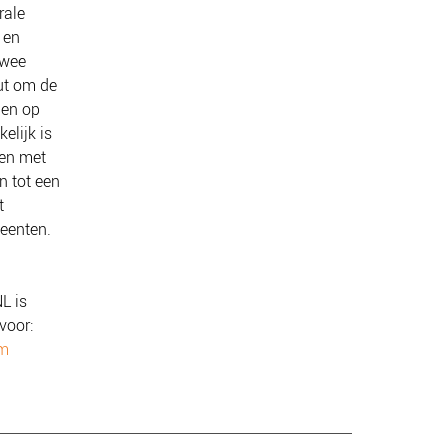
rale
 en
twee
put om de
den op
elijk is
jen met
n tot een
t
eenten.
L is
voor:
um