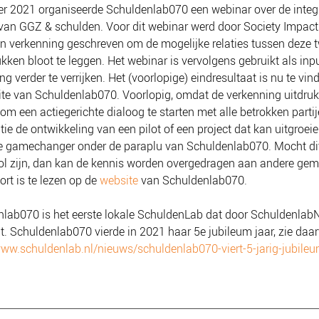
er 2021 organiseerde Schuldenlab070 een webinar over de integ
an GGZ & schulden. Voor dit webinar werd door Society Impact
n verkenning geschreven om de mogelijke relaties tussen deze 
kken bloot te leggen. Het webinar is vervolgens gebruikt als in
ng verder te verrijken. Het (voorlopige) eindresultaat is nu te vin
te van Schuldenlab070. Voorlopig, omdat de verkenning uitdrukk
om een actiegerichte dialoog te starten met alle betrokken parti
tie de ontwikkeling van een pilot of een project dat kan uitgroeie
e gamechanger onder de paraplu van Schuldenlab070. Mocht di
l zijn, dan kan de kennis worden overgedragen aan andere gem
ort is te lezen op de
website
van Schuldenlab070
.
lab070 is het eerste lokale SchuldenLab dat door SchuldenlabN
t. Schuldenlab070 vierde in 2021 haar 5e jubileum jaar, zie daar
www.schuldenlab.nl/nieuws/schuldenlab070-viert-5-jarig-jubile