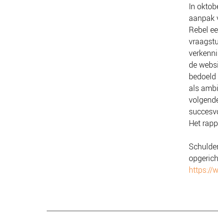
In oktob
aanpak v
Rebel ee
vraagstu
verkenni
de websi
bedoeld 
als ambi
volgend
succesvo
Het rapp
Schulden
opgerich
https://