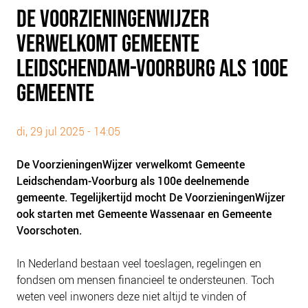
PLINKR NAZORG
DE VOORZIENINGENWIJZER
SOCIALDEBT
VERWELKOMT GEMEENTE
DOORBRAAKMETHODE
LEIDSCHENDAM-VOORBURG ALS 100E
COLLECTIEF SCHULDREGELEN
GEMEENTE
DE VOORZIENINGENWIJZER
NEDERLANDSE SCHULDHULPROUTE (NSR)
di, 29 jul 2025 - 14:05
OVER ONS
De VoorzieningenWijzer verwelkomt Gemeente
VISIE EN MISSIE
Leidschendam-Voorburg als 100e deelnemende
HET TEAM
gemeente. Tegelijkertijd mocht De VoorzieningenWijzer
ook starten met Gemeente Wassenaar en Gemeente
ONZE PARTNERS
Voorschoten.
VACATURES
IN DE MEDIA
In Nederland bestaan veel toeslagen, regelingen en
fondsen om mensen financieel te ondersteunen. Toch
OVER NCFG
weten veel inwoners deze niet altijd te vinden of