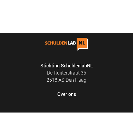
Stichting SchuldenlabNL
De Ruijterstraat 36
2518 AS Den Haag
Over ons
FOOTER
PRIVACY EN COOKIES
MENU
SITEMAP