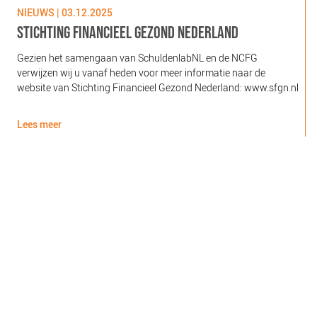
NIEUWS | 03.12.2025
N
STICHTING FINANCIEEL GEZOND NEDERLAND
Gezien het samengaan van SchuldenlabNL en de NCFG
O
verwijzen wij u vanaf heden voor meer informatie naar de
l
website van Stichting Financieel Gezond Nederland: www.sfgn.nl
(
d
Lees meer
L