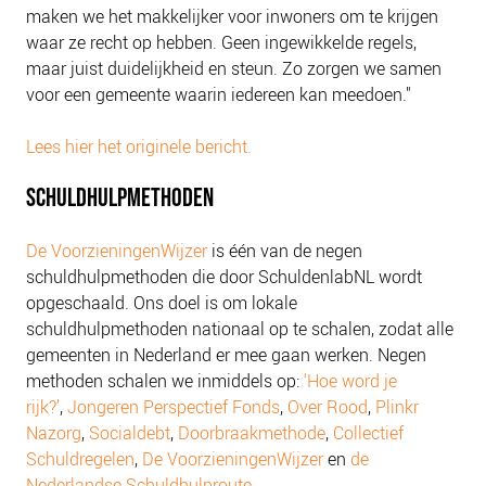
maken we het makkelijker voor inwoners om te krijgen
waar ze recht op hebben. Geen ingewikkelde regels,
maar juist duidelijkheid en steun. Zo zorgen we samen
voor een gemeente waarin iedereen kan meedoen."
Lees hier het originele bericht.
SCHULDHULPMETHODEN
De VoorzieningenWijzer
is één van de negen
schuldhulpmethoden die door SchuldenlabNL wordt
opgeschaald. Ons doel is om lokale
schuldhulpmethoden nationaal op te schalen, zodat alle
gemeenten in Nederland er mee gaan werken. Negen
methoden schalen we inmiddels op:
‘Hoe word je
rijk?’
,
Jongeren Perspectief Fonds
,
Over Rood
,
Plinkr
Nazorg
,
Socialdebt
,
Doorbraakmethode
,
Collectief
Schuldregelen
,
De VoorzieningenWijzer
en
de
Nederlandse Schuldhulproute
.