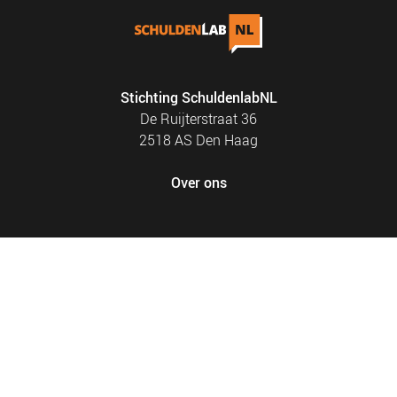
Stichting SchuldenlabNL
De Ruijterstraat 36
2518 AS Den Haag
Over ons
FOOTER
PRIVACY EN COOKIES
MENU
SITEMAP