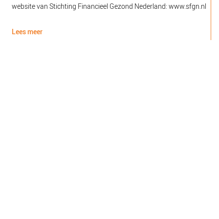
website van Stichting Financieel Gezond Nederland: www.sfgn.nl
(
d
Lees meer
L