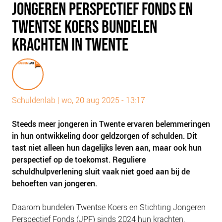
JONGEREN PERSPECTIEF FONDS EN
PLINKR NAZORG
TWENTSE KOERS BUNDELEN
SOCIALDEBT
DOORBRAAKMETHODE
KRACHTEN IN TWENTE
COLLECTIEF SCHULDREGELEN
DE VOORZIENINGENWIJZER
NEDERLANDSE SCHULDHULPROUTE (NSR)
Schuldenlab
|
wo, 20 aug 2025 - 13:17
OVER ONS
Steeds meer jongeren in Twente ervaren belemmeringen
VISIE EN MISSIE
in hun ontwikkeling door geldzorgen of schulden. Dit
HET TEAM
tast niet alleen hun dagelijks leven aan, maar ook hun
ONZE PARTNERS
perspectief op de toekomst. Reguliere
schuldhulpverlening sluit vaak niet goed aan bij de
VACATURES
behoeften van jongeren.
IN DE MEDIA
OVER NCFG
Daarom bundelen Twentse Koers en Stichting Jongeren
Perspectief Fonds (JPF) sinds 2024 hun krachten.