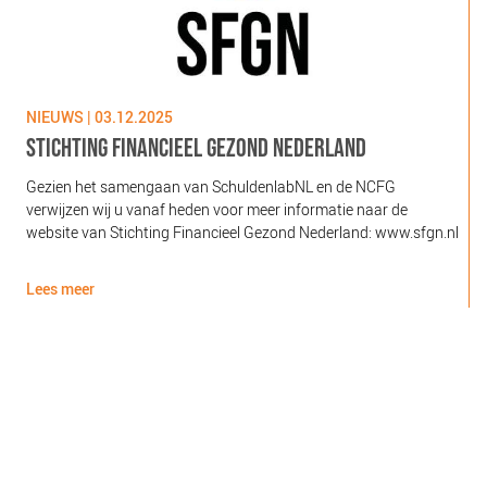
NIEUWS | 03.12.2025
N
STICHTING FINANCIEEL GEZOND NEDERLAND
Gezien het samengaan van SchuldenlabNL en de NCFG
O
verwijzen wij u vanaf heden voor meer informatie naar de
l
website van Stichting Financieel Gezond Nederland: www.sfgn.nl
(
d
Lees meer
L