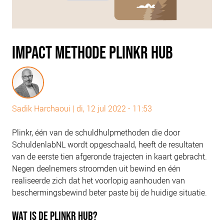
PLINKR NAZORG
SOCIALDEBT
DOORBRAAKMETHODE
IMPACT METHODE PLINKR HUB
COLLECTIEF SCHULDREGELEN
DE VOORZIENINGENWIJZER
NEDERLANDSE SCHULDHULPROUTE (NSR)
Sadik Harchaoui
|
di, 12 jul 2022 - 11:53
OVER ONS
VISIE EN MISSIE
Plinkr, één van de schuldhulpmethoden die door
HET TEAM
SchuldenlabNL wordt opgeschaald, heeft de resultaten
van de eerste tien afgeronde trajecten in kaart gebracht.
ONZE PARTNERS
Negen deelnemers stroomden uit bewind en één
VACATURES
realiseerde zich dat het voorlopig aanhouden van
IN DE MEDIA
beschermingsbewind beter paste bij de huidige situatie.
OVER NCFG
WAT IS DE PLINKR HUB?