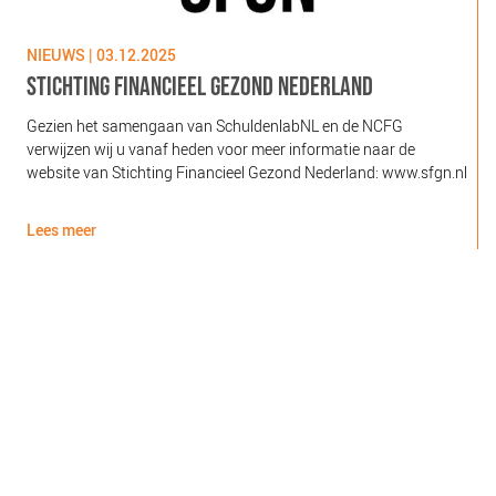
NIEUWS | 03.12.2025
N
STICHTING FINANCIEEL GEZOND NEDERLAND
Gezien het samengaan van SchuldenlabNL en de NCFG
O
verwijzen wij u vanaf heden voor meer informatie naar de
l
website van Stichting Financieel Gezond Nederland: www.sfgn.nl
(
d
Lees meer
L