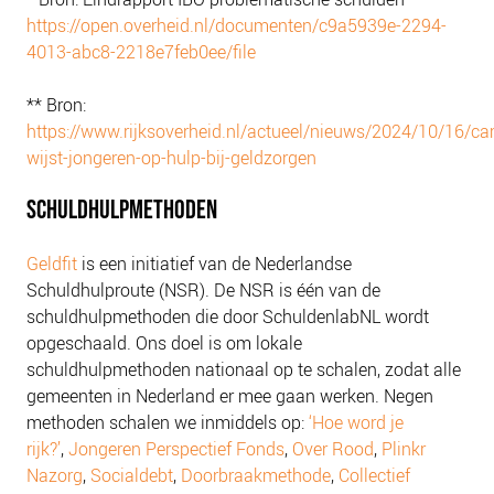
https://open.overheid.nl/documenten/c9a5939e-2294-
4013-abc8-2218e7feb0ee/file
** Bron:
https://www.rijksoverheid.nl/actueel/nieuws/2024/10/16/c
wijst-jongeren-op-hulp-bij-geldzorgen
SCHULDHULPMETHODEN
Geldfit
is een initiatief van de Nederlandse
Schuldhulproute (NSR). De NSR is één van de
schuldhulpmethoden die door SchuldenlabNL wordt
opgeschaald. Ons doel is om lokale
schuldhulpmethoden nationaal op te schalen, zodat alle
gemeenten in Nederland er mee gaan werken. Negen
methoden schalen we inmiddels op:
‘Hoe word je
rijk?’
,
Jongeren Perspectief Fonds
,
Over Rood
,
Plinkr
Nazorg
,
Socialdebt
,
Doorbraakmethode
,
Collectief