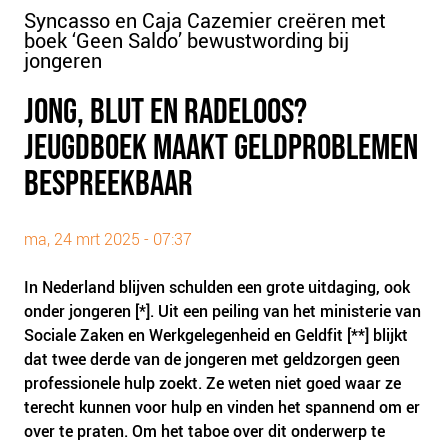
PLINKR NAZORG
Syncasso en Caja Cazemier creëren met
boek ‘Geen Saldo’ bewustwording bij
SOCIALDEBT
jongeren
DOORBRAAKMETHODE
JONG, BLUT EN RADELOOS?
COLLECTIEF SCHULDREGELEN
JEUGDBOEK MAAKT GELDPROBLEMEN
DE VOORZIENINGENWIJZER
BESPREEKBAAR
NEDERLANDSE SCHULDHULPROUTE (NSR)
OVER ONS
ma, 24 mrt 2025 - 07:37
VISIE EN MISSIE
In Nederland blijven schulden een grote uitdaging, ook
HET TEAM
onder jongeren [*]. Uit een peiling van het ministerie van
ONZE PARTNERS
Sociale Zaken en Werkgelegenheid en Geldfit [**] blijkt
VACATURES
dat twee derde van de jongeren met geldzorgen geen
professionele hulp zoekt. Ze weten niet goed waar ze
IN DE MEDIA
terecht kunnen voor hulp en vinden het spannend om er
OVER NCFG
over te praten. Om het taboe over dit onderwerp te