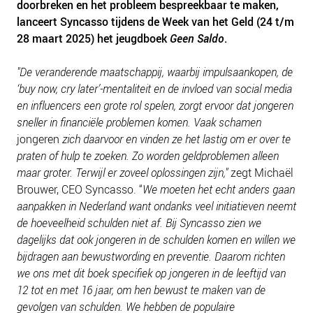
doorbreken en het probleem bespreekbaar te maken,
NIEUWS
lanceert Syncasso tijdens de Week van het Geld (24 t/m
BLOGS
28 maart 2025) het jeugdboek
Geen Saldo
.
"De veranderende maatschappij, waarbij impulsaankopen, de
‘buy now, cry later’-mentaliteit en de invloed van social media
en influencers een grote rol spelen, zorgt ervoor dat jongeren
sneller in financiële problemen komen. Vaak schamen
jongeren
zich daarvoor en vinden ze het lastig om er over te
praten of hulp te zoeken. Zo worden geldproblemen alleen
maar groter. Terwijl er zoveel oplossingen zijn,"
zegt Michaël
Brouwer, CEO Syncasso. “
We moeten het echt anders gaan
aanpakken in Nederland want ondanks veel initiatieven neemt
de hoeveelheid schulden niet af. Bij Syncasso zien we
dagelijks dat ook jongeren in de schulden komen en willen we
bijdragen aan bewustwording en preventie. Daarom richten
we ons met dit boek specifiek op jongeren in de leeftijd van
12 tot en met 16 jaar, om hen bewust te maken van de
gevolgen van schulden. We hebben de populaire