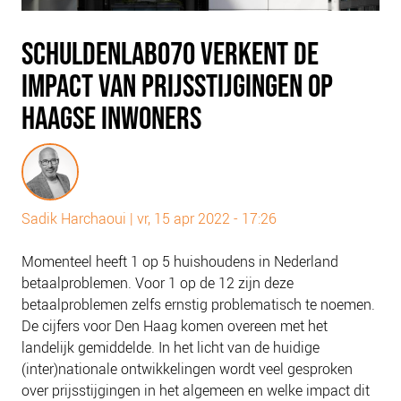
PLINKR NAZORG
SOCIALDEBT
SCHULDENLAB070 VERKENT DE
DOORBRAAKMETHODE
IMPACT VAN PRIJSSTIJGINGEN OP
COLLECTIEF SCHULDREGELEN
HAAGSE INWONERS
DE VOORZIENINGENWIJZER
NEDERLANDSE SCHULDHULPROUTE (NSR)
OVER ONS
Sadik Harchaoui
|
vr, 15 apr 2022 - 17:26
VISIE EN MISSIE
HET TEAM
Momenteel heeft 1 op 5 huishoudens in Nederland
betaalproblemen. Voor 1 op de 12 zijn deze
ONZE PARTNERS
betaalproblemen zelfs ernstig problematisch te noemen.
VACATURES
De cijfers voor Den Haag komen overeen met het
IN DE MEDIA
landelijk gemiddelde. In het licht van de huidige
(inter)nationale ontwikkelingen wordt veel gesproken
OVER NCFG
over prijsstijgingen in het algemeen en welke impact dit