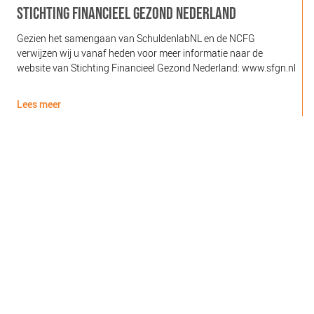
STICHTING FINANCIEEL GEZOND NEDERLAND
Gezien het samengaan van SchuldenlabNL en de NCFG
O
verwijzen wij u vanaf heden voor meer informatie naar de
l
website van Stichting Financieel Gezond Nederland: www.sfgn.nl
(
d
Lees meer
L