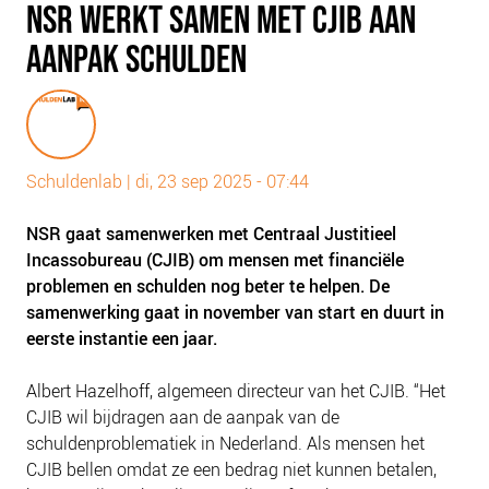
NSR WERKT SAMEN MET CJIB AAN
PLINKR NAZORG
AANPAK SCHULDEN
SOCIALDEBT
DOORBRAAKMETHODE
COLLECTIEF SCHULDREGELEN
DE VOORZIENINGENWIJZER
Schuldenlab
|
di, 23 sep 2025 - 07:44
NEDERLANDSE SCHULDHULPROUTE (NSR)
NSR gaat samenwerken met Centraal Justitieel
OVER ONS
Incassobureau (CJIB) om mensen met financiële
VISIE EN MISSIE
problemen en schulden nog beter te helpen. De
samenwerking gaat in november van start en duurt in
HET TEAM
eerste instantie een jaar.
ONZE PARTNERS
VACATURES
Albert Hazelhoff, algemeen directeur van het CJIB. “Het
CJIB wil bijdragen aan de aanpak van de
IN DE MEDIA
schuldenproblematiek in Nederland. Als mensen het
OVER NCFG
CJIB bellen omdat ze een bedrag niet kunnen betalen,