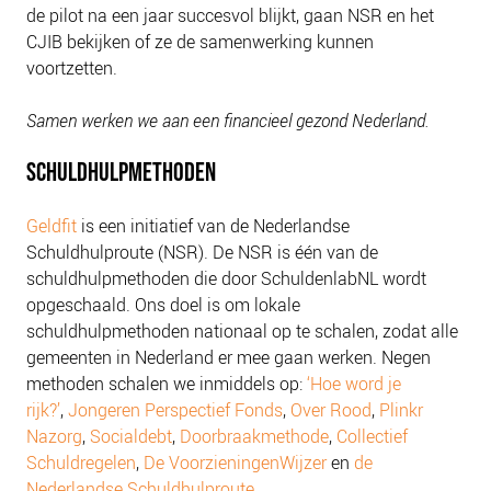
de pilot na een jaar succesvol blijkt, gaan NSR en het
CJIB bekijken of ze de samenwerking kunnen
voortzetten.
Samen werken we aan een financieel gezond Nederland.
SCHULDHULPMETHODEN
Geldfit
is een initiatief van de Nederlandse
Schuldhulproute (NSR). De NSR is één van de
schuldhulpmethoden die door SchuldenlabNL wordt
opgeschaald. Ons doel is om lokale
schuldhulpmethoden nationaal op te schalen, zodat alle
gemeenten in Nederland er mee gaan werken. Negen
methoden schalen we inmiddels op:
‘Hoe word je
rijk?’
,
Jongeren Perspectief Fonds
,
Over Rood
,
Plinkr
Nazorg
,
Socialdebt
,
Doorbraakmethode
,
Collectief
Schuldregelen
,
De VoorzieningenWijzer
en
de
Nederlandse Schuldhulproute
.