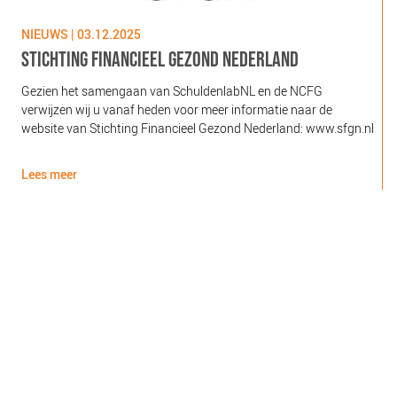
NIEUWS | 03.12.2025
N
STICHTING FINANCIEEL GEZOND NEDERLAND
Gezien het samengaan van SchuldenlabNL en de NCFG
O
verwijzen wij u vanaf heden voor meer informatie naar de
l
website van Stichting Financieel Gezond Nederland: www.sfgn.nl
(
d
Lees meer
L