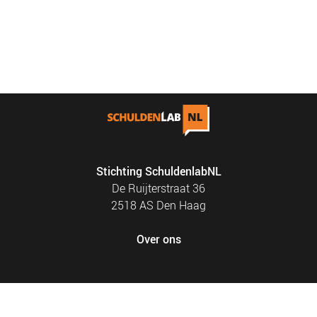
Stichting SchuldenlabNL
De Ruijterstraat 36
2518 AS Den Haag
Over ons
FOOTER
PRIVACY EN COOKIES
MENU
SITEMAP