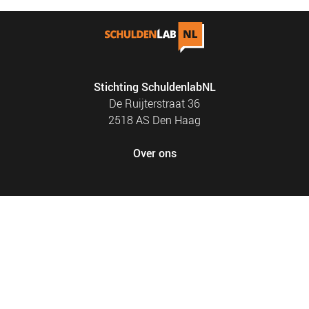
Stichting SchuldenlabNL
De Ruijterstraat 36
2518 AS Den Haag
Over ons
FOOTER
PRIVACY EN COOKIES
MENU
SITEMAP