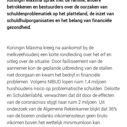
Koningin Máxima sprak met de familie, andere
NIEUWS
betrokkenen en bestuurders over de oorzaken van
BLOGS
schuldenproblematiek op het platteland, de inzet van
schuldhulporganisaties en het belang van financiële
gezondheid.
Koningin Máxima kreeg na aankomst bij de
melkveehouderij een korte rondleiding over het erf en
uitleg over de situatie. Door faillissement van de
aannemer kon de geplande uitbreiding van de stallen
niet doorgaan en kwam het bedrijf in financiële
problemen. Volgens NIBUD lopen ruim 1,4 miljoen
huishoudens risico op problematische schulden. Deloitte
en SchuldenlabNL verwachten dat dit door de effecten
van de coronacrisis stijgt naar ruim 2 miljoen. Uit
onderzoek van de Algemene Rekenkamer blijkt dat 36%
van de boeren ondanks inkomenssteun geen bruto
inkomen boven het wettelijk minimumloon kan