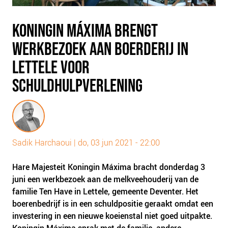
PLINKR NAZORG
SOCIALDEBT
KONINGIN MÁXIMA BRENGT
DOORBRAAKMETHODE
WERKBEZOEK AAN BOERDERIJ IN
COLLECTIEF SCHULDREGELEN
LETTELE VOOR
DE VOORZIENINGENWIJZER
SCHULDHULPVERLENING
NEDERLANDSE SCHULDHULPROUTE (NSR)
OVER ONS
VISIE EN MISSIE
Sadik Harchaoui
|
do, 03 jun 2021 - 22:00
HET TEAM
ONZE PARTNERS
Hare Majesteit Koningin Máxima bracht donderdag 3
VACATURES
juni een werkbezoek aan de melkveehouderij van de
familie Ten Have in Lettele, gemeente Deventer. Het
IN DE MEDIA
boerenbedrijf is in een schuldpositie geraakt omdat een
OVER NCFG
investering in een nieuwe koeienstal niet goed uitpakte.