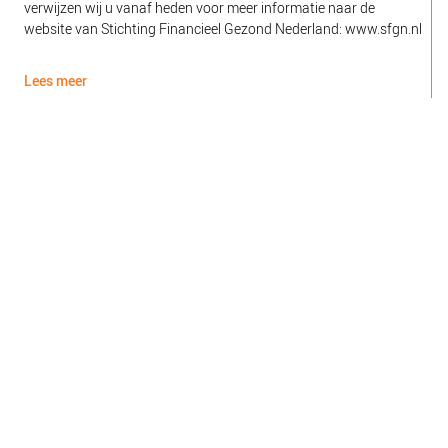
verwijzen wij u vanaf heden voor meer informatie naar de
l
website van Stichting Financieel Gezond Nederland: www.sfgn.nl
(
d
Lees meer
L