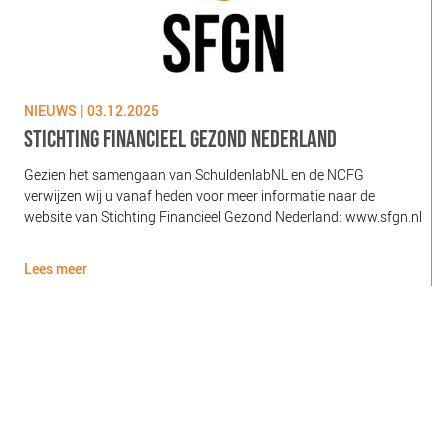
NIEUWS | 03.12.2025
N
STICHTING FINANCIEEL GEZOND NEDERLAND
Gezien het samengaan van SchuldenlabNL en de NCFG
O
verwijzen wij u vanaf heden voor meer informatie naar de
l
website van Stichting Financieel Gezond Nederland: www.sfgn.nl
(
d
Lees meer
L