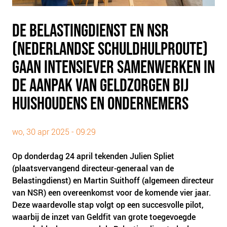
PLINKR NAZORG
SOCIALDEBT
DE BELASTINGDIENST EN NSR
DOORBRAAKMETHODE
(NEDERLANDSE SCHULDHULPROUTE)
COLLECTIEF SCHULDREGELEN
GAAN INTENSIEVER SAMENWERKEN IN
DE VOORZIENINGENWIJZER
DE AANPAK VAN GELDZORGEN BIJ
NEDERLANDSE SCHULDHULPROUTE (NSR)
HUISHOUDENS EN ONDERNEMERS
OVER ONS
VISIE EN MISSIE
wo, 30 apr 2025 - 09:29
HET TEAM
Op donderdag 24 april tekenden Julien Spliet
ONZE PARTNERS
(plaatsvervangend directeur-generaal van de
VACATURES
Belastingdienst) en Martin Suithoff (algemeen directeur
van NSR) een overeenkomst voor de komende vier jaar.
IN DE MEDIA
Deze waardevolle stap volgt op een succesvolle pilot,
OVER NCFG
waarbij de inzet van Geldfit van grote toegevoegde