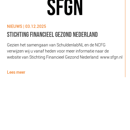
NIEUWS | 03.12.2025
N
STICHTING FINANCIEEL GEZOND NEDERLAND
Gezien het samengaan van SchuldenlabNL en de NCFG
O
verwijzen wij u vanaf heden voor meer informatie naar de
l
website van Stichting Financieel Gezond Nederland: www.sfgn.nl
(
d
Lees meer
L