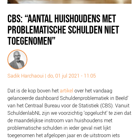
PLINKR NAZORG
SOCIALDEBT
CBS: “AANTAL HUISHOUDENS MET
DOORBRAAKMETHODE
PROBLEMATISCHE SCHULDEN NIET
COLLECTIEF SCHULDREGELEN
TOEGENOMEN”
DE VOORZIENINGENWIJZER
NEDERLANDSE SCHULDHULPROUTE (NSR)
OVER ONS
Sadik Harchaoui
|
do, 01 jul 2021 - 11:05
VISIE EN MISSIE
HET TEAM
Dat is de kop boven het
artikel
over het vandaag
gelanceerde dashboard Schuldenproblematiek in Beeld'
ONZE PARTNERS
van het Centraal Bureau voor de Statistiek (CBS). Vanuit
VACATURES
SchuldenlabNL zijn we voorzichtig ‘opgelucht’ te zien dat
IN DE MEDIA
de maandelijkse instroom van huishoudens met
problematische schulden in ieder geval niet lijkt
OVER NCFG
toegenomen het afgelopen jaar en de uitstroom iets