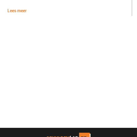
d
Lees meer
L