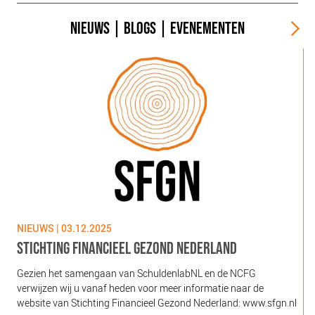
NIEUWS
|
BLOGS
|
EVENEMENTEN
NIEUWS | 03.12.2025
N
STICHTING FINANCIEEL GEZOND NEDERLAND
Gezien het samengaan van SchuldenlabNL en de NCFG
O
verwijzen wij u vanaf heden voor meer informatie naar de
l
website van Stichting Financieel Gezond Nederland: www.sfgn.nl
(