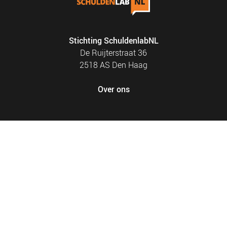
Stichting SchuldenlabNL
De Ruijterstraat 36
2518 AS Den Haag
Over ons
FOOTER
PRIVACY EN COOKIES
MENU
SITEMAP