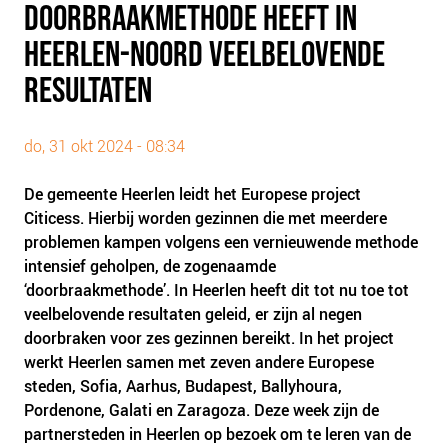
DOORBRAAKMETHODE HEEFT IN
PLINKR NAZORG
HEERLEN-NOORD VEELBELOVENDE
SOCIALDEBT
DOORBRAAKMETHODE
RESULTATEN
COLLECTIEF SCHULDREGELEN
DE VOORZIENINGENWIJZER
do, 31 okt 2024 - 08:34
NEDERLANDSE SCHULDHULPROUTE (NSR)
De gemeente Heerlen leidt het Europese project
Citicess. Hierbij worden gezinnen die met meerdere
OVER ONS
problemen kampen volgens een vernieuwende methode
VISIE EN MISSIE
intensief geholpen, de zogenaamde
HET TEAM
‘doorbraakmethode’. In Heerlen heeft dit tot nu toe tot
veelbelovende resultaten geleid, er zijn al negen
ONZE PARTNERS
doorbraken voor zes gezinnen bereikt. In het project
VACATURES
werkt Heerlen samen met zeven andere Europese
IN DE MEDIA
steden, Sofia, Aarhus, Budapest, Ballyhoura,
Pordenone, Galati en Zaragoza. Deze week zijn de
OVER NCFG
partnersteden in Heerlen op bezoek om te leren van de