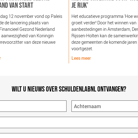
AND VAN START
JE RIJK’
dag 12 november vond op Paleis
Het educatieve programma ‘Hoe word
e de lancering plaats van
groeit verder! Door het winnen van
 Financieel Gezond Nederland
aanbestedingen in Amsterdam, De
n aanwezigheid van Koningin
Rijssen-Holten kan de samenwerki
revoorzitter van deze nieuwe
deze gemeenten de komende jaren
voortgezet.
r
Lees meer
WILT U NIEUWS OVER SCHULDENLABNL ONTVANGEN?
Achternaam