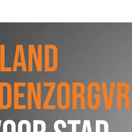
SCHULDHULPMETHODEN
O
HOE WORD JE RIJK?
VIS
LAND
JONGEREN PERSPECTIEF FONDS
HE
OVER ROOD
ON
PLINKR NAZORG
VA
SOCIALDEBT
IN
DENZORGVRI
DOORBRAAKMETHODE
OV
COLLECTIEF SCHULDREGELEN
DE VOORZIENINGENWIJZER
NEDERLANDSE SCHULDHULPROUTE (NSR)