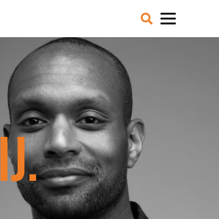
VER ONS
NIEUWS
BLOGS
IE EN MISSIE
T TEAM
ZE PARTNERS
CATURES
 DE MEDIA
J.
ER NCFG