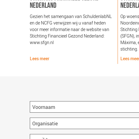
NEDERLAND
NEDERL
Gezien het samengaan van SchuldenlabNL
Op woens
en de NCFG verwijzen wij u vanaf heden
Noordeind
voor meer informatie naar de website van
Stichting
Stichting Financieel Gezond Nederland:
(SFGN), i
www.sfgn.nl
Máxima, e
stichting.
Lees meer
Lees mee
Voornaam
Organisatie