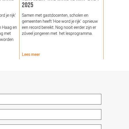
2025
GEZOND NE
NOORDEIN
 je rijk’
Samen met gastdocenten, scholen en
gemeenten heeft ‘Hoe word je rijk’ opnieuw
Hare Majeste
n Haag en
een record bereikt. Nog nooit eerder zijn er
woensdag 12
ng met
zóveel jongeren met het lesprogramma.
Noordeinde g
 worden
van de Stich
Nederland (
Lees meer
Lees meer