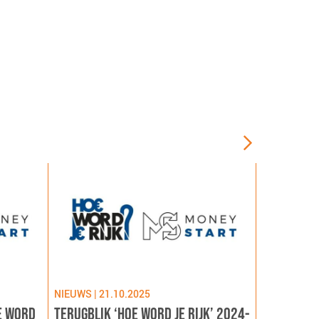
NIEUWS | 21.10.2025
NIEUWS | 09
E WORD
TERUGBLIK ‘HOE WORD JE RIJK’ 2024-
LANCERING