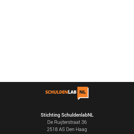
Stichting SchuldenlabNL
De Ruijterstraat 36
2518 AS Den Haag