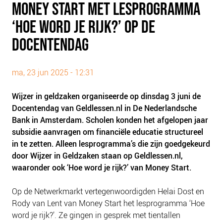
MONEY START MET LESPROGRAMMA
PLINKR NAZORG
‘HOE WORD JE RIJK?’ OP DE
SOCIALDEBT
DOORBRAAKMETHODE
DOCENTENDAG
COLLECTIEF SCHULDREGELEN
DE VOORZIENINGENWIJZER
ma, 23 jun 2025 - 12:31
NEDERLANDSE SCHULDHULPROUTE (NSR)
Wijzer in geldzaken organiseerde op dinsdag 3 juni de
Docentendag van Geldlessen.nl in De Nederlandsche
OVER ONS
Bank in Amsterdam. Scholen konden het afgelopen jaar
VISIE EN MISSIE
subsidie aanvragen om financiële educatie structureel
HET TEAM
in te zetten. Alleen lesprogramma’s die zijn goedgekeurd
door Wijzer in Geldzaken staan op Geldlessen.nl,
ONZE PARTNERS
waaronder ook ‘Hoe word je rijk?’ van Money Start.
VACATURES
IN DE MEDIA
Op de Netwerkmarkt vertegenwoordigden Helai Dost en
Rody van Lent van Money Start het lesprogramma ‘Hoe
OVER NCFG
word je rijk?’. Ze gingen in gesprek met tientallen