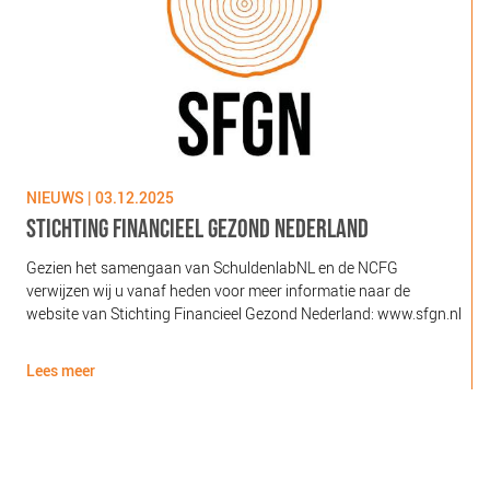
NIEUWS | 03.12.2025
N
STICHTING FINANCIEEL GEZOND NEDERLAND
Gezien het samengaan van SchuldenlabNL en de NCFG
O
verwijzen wij u vanaf heden voor meer informatie naar de
l
website van Stichting Financieel Gezond Nederland: www.sfgn.nl
(
d
Lees meer
L