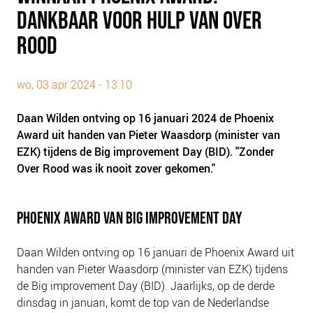
PLINKR NAZORG
DANKBAAR VOOR HULP VAN OVER
SOCIALDEBT
ROOD
DOORBRAAKMETHODE
COLLECTIEF SCHULDREGELEN
wo, 03 apr 2024 - 13:10
DE VOORZIENINGENWIJZER
Daan Wilden ontving op 16 januari 2024 de Phoenix
NEDERLANDSE SCHULDHULPROUTE (NSR)
Award uit handen van Pieter Waasdorp (minister van
EZK) tijdens de Big improvement Day (BID). "Zonder
OVER ONS
Over Rood was ik nooit zover gekomen."
VISIE EN MISSIE
HET TEAM
PHOENIX AWARD VAN BIG IMPROVEMENT DAY
ONZE PARTNERS
VACATURES
Daan Wilden ontving op 16 januari de Phoenix Award uit
IN DE MEDIA
handen van Pieter Waasdorp (minister van EZK) tijdens
de Big improvement Day (BID). Jaarlijks, op de derde
OVER NCFG
dinsdag in januari, komt de top van de Nederlandse