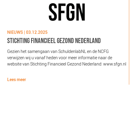
NIEUWS | 03.12.2025
N
STICHTING FINANCIEEL GEZOND NEDERLAND
Gezien het samengaan van SchuldenlabNL en de NCFG
O
verwijzen wij u vanaf heden voor meer informatie naar de
l
website van Stichting Financieel Gezond Nederland: www.sfgn.nl
(
d
Lees meer
L