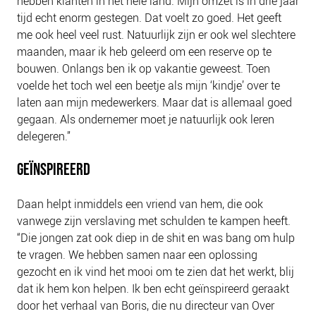
hebben klanten in het hele land. Mijn omzet is in drie jaar
tijd echt enorm gestegen. Dat voelt zo goed. Het geeft
me ook heel veel rust. Natuurlijk zijn er ook wel slechtere
maanden, maar ik heb geleerd om een reserve op te
bouwen. Onlangs ben ik op vakantie geweest. Toen
voelde het toch wel een beetje als mijn ‘kindje’ over te
laten aan mijn medewerkers. Maar dat is allemaal goed
gegaan. Als ondernemer moet je natuurlijk ook leren
delegeren.”
GEÏNSPIREERD
Daan helpt inmiddels een vriend van hem, die ook
vanwege zijn verslaving met schulden te kampen heeft.
“Die jongen zat ook diep in de shit en was bang om hulp
te vragen. We hebben samen naar een oplossing
gezocht en ik vind het mooi om te zien dat het werkt, blij
dat ik hem kon helpen. Ik ben echt geïnspireerd geraakt
door het verhaal van Boris, die nu directeur van Over