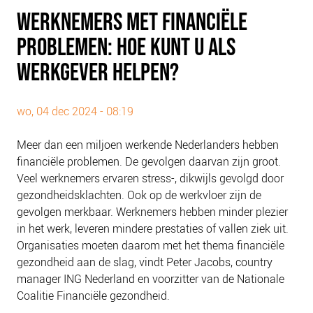
PLINKR NAZORG
WERKNEMERS MET FINANCIËLE
SOCIALDEBT
PROBLEMEN: HOE KUNT U ALS
DOORBRAAKMETHODE
WERKGEVER HELPEN?
COLLECTIEF SCHULDREGELEN
DE VOORZIENINGENWIJZER
wo, 04 dec 2024 - 08:19
NEDERLANDSE SCHULDHULPROUTE (NSR)
Meer dan een miljoen werkende Nederlanders hebben
OVER ONS
financiële problemen. De gevolgen daarvan zijn groot.
Veel werknemers ervaren stress-, dikwijls gevolgd door
VISIE EN MISSIE
gezondheidsklachten. Ook op de werkvloer zijn de
HET TEAM
gevolgen merkbaar. Werknemers hebben minder plezier
ONZE PARTNERS
in het werk, leveren mindere prestaties of vallen ziek uit.
Organisaties moeten daarom met het thema financiële
VACATURES
gezondheid aan de slag, vindt Peter Jacobs, country
IN DE MEDIA
manager ING Nederland en voorzitter van de Nationale
OVER NCFG
Coalitie Financiële gezondheid.