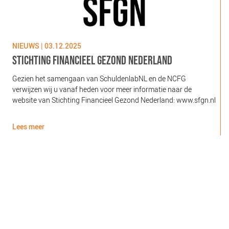
NIEUWS | 03.12.2025
N
STICHTING FINANCIEEL GEZOND NEDERLAND
Gezien het samengaan van SchuldenlabNL en de NCFG
O
verwijzen wij u vanaf heden voor meer informatie naar de
l
website van Stichting Financieel Gezond Nederland: www.sfgn.nl
(
d
Lees meer
L