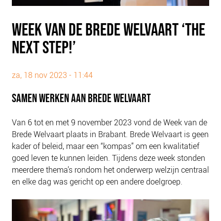
PLINKR NAZORG
SOCIALDEBT
WEEK VAN DE BREDE WELVAART ‘THE
DOORBRAAKMETHODE
NEXT STEP!’
COLLECTIEF SCHULDREGELEN
DE VOORZIENINGENWIJZER
za, 18 nov 2023 - 11:44
NEDERLANDSE SCHULDHULPROUTE (NSR)
SAMEN WERKEN AAN BREDE WELVAART
OVER ONS
Van 6 tot en met 9 november 2023 vond de Week van de
VISIE EN MISSIE
Brede Welvaart plaats in Brabant. Brede Welvaart is geen
HET TEAM
kader of beleid, maar een “kompas” om een kwalitatief
ONZE PARTNERS
goed leven te kunnen leiden. Tijdens deze week stonden
meerdere thema’s rondom het onderwerp welzijn centraal
VACATURES
en elke dag was gericht op een andere doelgroep.
IN DE MEDIA
OVER NCFG