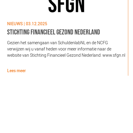
NIEUWS | 03.12.2025
N
STICHTING FINANCIEEL GEZOND NEDERLAND
Gezien het samengaan van SchuldenlabNL en de NCFG
O
verwijzen wij u vanaf heden voor meer informatie naar de
l
website van Stichting Financieel Gezond Nederland: www.sfgn.nl
(
d
Lees meer
L