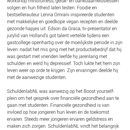
workshop mindfulness, geluk- en dankbaarheidslessen
volgen en hun fitheid laten testen. Foodie en
bestsellerauteur Lenna Omrani inspireerde studenten
met makkelijke en goedkope vegan recepten en deelde
gezonde hapjes uit. Edson da Graca, tv-presentator en
jurylid van Holland’s got talent vertelde tijdens een
gastcollege openhartig over de moeilijkste periode in zijn
leven: nadat het mis ging met het productiebedrijf dat hij
was gestart met vrienden leefde hij jarenlang met
schulden en werd hij depressief. Toch lukte het hem zijn
leven weer op orde te krijgen. Zijn ervaringen deelde hij
met de aanwezige studenten.
SchuldenlabNL was aanwezig op het Boost yourself-
plein om het gesprek over financiële gezondheid aan te
gaan met studenten. Financiële gezondheid is van
invloed op hoe jongeren hun leven en de toekomst
ervaren. Steeds meer jongeren ervaren geldstress en
maken zich zorgen. SchuldenlabNL vindt het belangrijk