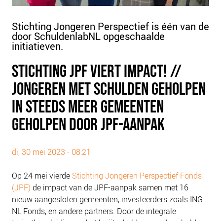
PLINKR NAZORG
SOCIALDEBT
Stichting Jongeren Perspectief is één van de
door SchuldenlabNL opgeschaalde
DOORBRAAKMETHODE
initiatieven.
COLLECTIEF SCHULDREGELEN
STICHTING JPF VIERT IMPACT! //
DE VOORZIENINGENWIJZER
JONGEREN MET SCHULDEN GEHOLPEN
NEDERLANDSE SCHULDHULPROUTE (NSR)
IN STEEDS MEER GEMEENTEN
OVER ONS
GEHOLPEN DOOR JPF-AANPAK
VISIE EN MISSIE
HET TEAM
di, 30 mei 2023 - 08:21
ONZE PARTNERS
VACATURES
Op 24 mei vierde
Stichting Jongeren Perspectief Fonds
(JPF)
de impact van de JPF-aanpak samen met 16
IN DE MEDIA
nieuw aangesloten
gemeenten, investeerders zoals ING
OVER NCFG
NL Fonds, en andere partners. Door de integrale