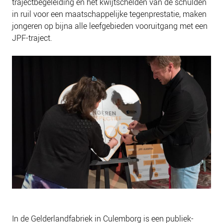
trajectbegeleiding en het kwijtschelden van de schulden
NIEUWS
in ruil voor een maatschappelijke tegenprestatie, maken
BLOGS
jongeren op bijna alle leefgebieden vooruitgang met een
JPF-traject.
In de Gelderlandfabriek in Culemborg is een publiek-