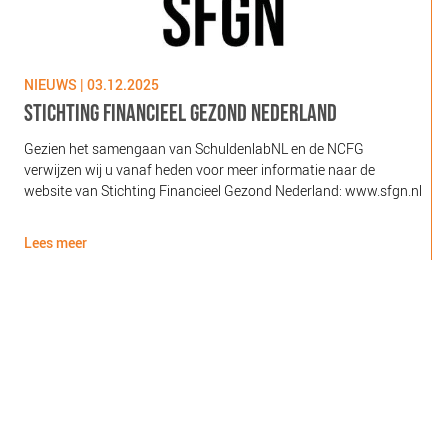
NIEUWS | 03.12.2025
N
STICHTING FINANCIEEL GEZOND NEDERLAND
Gezien het samengaan van SchuldenlabNL en de NCFG
O
verwijzen wij u vanaf heden voor meer informatie naar de
l
website van Stichting Financieel Gezond Nederland: www.sfgn.nl
(
d
Lees meer
L