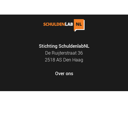
Stichting SchuldenlabNL
De Ruijterstraat 36
2518 AS Den Haag
Over ons
FOOTER
PRIVACY EN COOKIES
MENU
SITEMAP