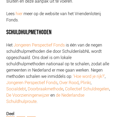
sluiten en deze aanpak uit te voeren.
NIEUWS
BLOGS
Lees
hier
meer op de website van het Vriendenloterij
Fonds.
SCHULDHULPMETHODEN
Het
Jongeren Perspectief Fonds
is één van de negen
schuldhulpmethoden die door SchuldenlabNL wordt
opgeschaald. Ons doel is om lokale
schuldhulpmethoden nationaal op te schalen, zodat alle
gemeenten in Nederland er mee gaan werken. Negen
methoden schalen we inmiddels op:
‘Hoe word je rijk?’
,
Jongeren Perspectief Fonds
,
Over Rood
,
Plinkr
,
Socialdebt
,
Doorbraakmethode
,
Collectief Schuldregelen
,
De Voorzieningenwijzer
en
de Nederlandse
Schuldhulproute
.
Deel