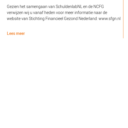
Gezien het samengaan van SchuldenlabNL en de NCFG
O
verwijzen wij u vanaf heden voor meer informatie naar de
l
website van Stichting Financieel Gezond Nederland: www.sfgn.nl
(
d
Lees meer
L