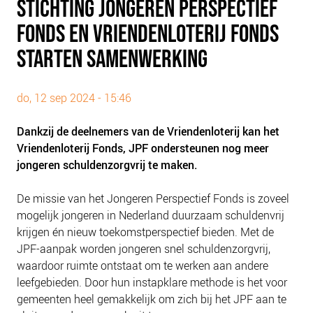
STICHTING JONGEREN PERSPECTIEF
PLINKR NAZORG
FONDS EN VRIENDENLOTERIJ FONDS
SOCIALDEBT
STARTEN SAMENWERKING
DOORBRAAKMETHODE
COLLECTIEF SCHULDREGELEN
do, 12 sep 2024 - 15:46
DE VOORZIENINGENWIJZER
NEDERLANDSE SCHULDHULPROUTE (NSR)
Dankzij de deelnemers van de Vriendenloterij kan het
Vriendenloterij Fonds, JPF ondersteunen nog meer
OVER ONS
jongeren schuldenzorgvrij te maken.
VISIE EN MISSIE
De missie van het Jongeren Perspectief Fonds is zoveel
HET TEAM
mogelijk jongeren in Nederland duurzaam schuldenvrij
ONZE PARTNERS
krijgen én nieuw toekomstperspectief bieden. Met de
VACATURES
JPF-aanpak worden jongeren snel schuldenzorgvrij,
waardoor ruimte ontstaat om te werken aan andere
IN DE MEDIA
leefgebieden. Door hun instapklare methode is het voor
OVER NCFG
gemeenten heel gemakkelijk om zich bij het JPF aan te