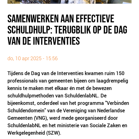
PLINKR NAZORG
SOCIALDEBT
SAMENWERKEN AAN EFFECTIEVE
DOORBRAAKMETHODE
SCHULDHULP: TERUGBLIK OP DE DAG
COLLECTIEF SCHULDREGELEN
VAN DE INTERVENTIES
DE VOORZIENINGENWIJZER
NEDERLANDSE SCHULDHULPROUTE (NSR)
do, 10 apr 2025 - 15:56
OVER ONS
Tijdens de Dag van de Interventies kwamen ruim 150
VISIE EN MISSIE
professionals van gemeenten bijeen om laagdrempelig
kennis te maken met elkaar én met de bewezen
HET TEAM
schuldhulpmethoden van SchuldenlabNL. De
ONZE PARTNERS
bijeenkomst, onderdeel van het programma "Verbinden
VACATURES
Schuldendomein" van de Vereniging van Nederlandse
Gemeenten (VNG), werd mede georganiseerd door
IN DE MEDIA
SchuldenlabNL en het ministerie van Sociale Zaken en
OVER NCFG
Werkgelegenheid (SZW).