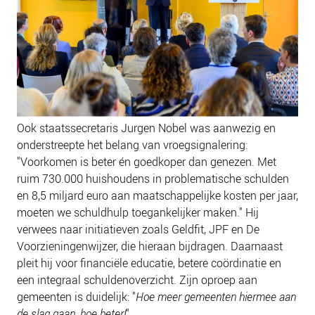
Ook staatssecretaris Jurgen Nobel was aanwezig en
onderstreepte het belang van vroegsignalering:
"Voorkomen is beter én goedkoper dan genezen. Met
ruim 730.000 huishoudens in problematische schulden
en 8,5 miljard euro aan maatschappelijke kosten per jaar,
moeten we schuldhulp toegankelijker maken." Hij
verwees naar initiatieven zoals Geldfit, JPF en De
Voorzieningenwijzer, die hieraan bijdragen. Daarnaast
pleit hij voor financiële educatie, betere coördinatie en
een integraal schuldenoverzicht. Zijn oproep aan
gemeenten is duidelijk: "
Hoe meer gemeenten hiermee aan
de slag gaan, hoe beter!
"