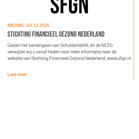
NIEUWS | 03.12.2025
N
STICHTING FINANCIEEL GEZOND NEDERLAND
Gezien het samengaan van SchuldenlabNL en de NCFG
O
verwijzen wij u vanaf heden voor meer informatie naar de
l
website van Stichting Financieel Gezond Nederland: www.sfgn.nl
(
d
Lees meer
L