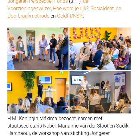
Jongeren Perspectief Fonds
(JPF),
de
Voorzieningenwijzer
,
Hoe word je rijk?
,
Socialdebt
,
de
Doorbraakmethode
en
Geldfit/NSR
.
H.M. Koningin Máxima bezocht, samen met
staatssecretaris Nobel, Marianne van der Sloot en Sadik
Harchaoui, de workshop van stichting Jongeren