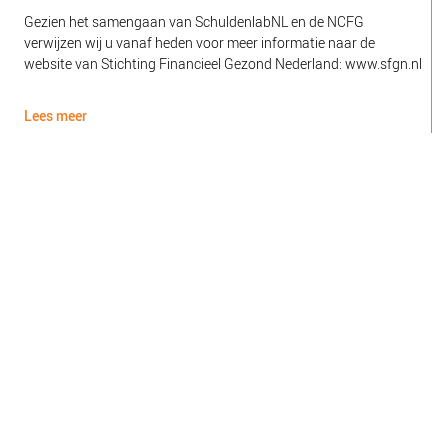
Gezien het samengaan van SchuldenlabNL en de NCFG
O
verwijzen wij u vanaf heden voor meer informatie naar de
l
website van Stichting Financieel Gezond Nederland: www.sfgn.nl
(
d
Lees meer
L