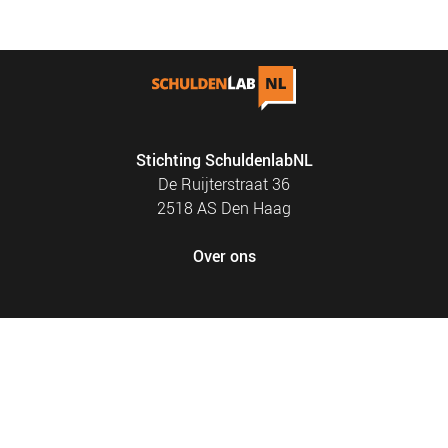
Stichting SchuldenlabNL
De Ruijterstraat 36
2518 AS Den Haag
Over ons
FOOTER
PRIVACY EN COOKIES
MENU
SITEMAP