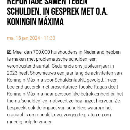
REPORTAGE SAMEN TEGEN
PLINKR NAZORG
SCHULDEN, IN GESPREK MET O.A.
SOCIALDEBT
KONINGIN MÁXIMA
DOORBRAAKMETHODE
COLLECTIEF SCHULDREGELEN
ma, 15 jan 2024 - 11:33
DE VOORZIENINGENWIJZER
NEDERLANDSE SCHULDHULPROUTE (NSR)
💶 Meer dan 700.000 huishoudens in Nederland hebben
te maken met problematische schulden, een
OVER ONS
verontrustend aantal. Gedurende ons jubileumjaar in
2023 heeft Shownieuws een jaar lang de activiteiten van
VISIE EN MISSIE
Koningin Máxima voor SchuldenlabNL gevolgd. In een
HET TEAM
boeiend gesprek met presentatrice Tooske Ragas deelt
ONZE PARTNERS
Koningin Máxima haar persoonlijke betrokkenheid bij het
thema 'schulden' en motiveert ze haar inzet hiervoor. Ze
VACATURES
bespreekt ook de impact van schulden, waarom het
IN DE MEDIA
cruciaal is om openlijk over zorgen te praten en om
OVER NCFG
moedig hulp te vragen.