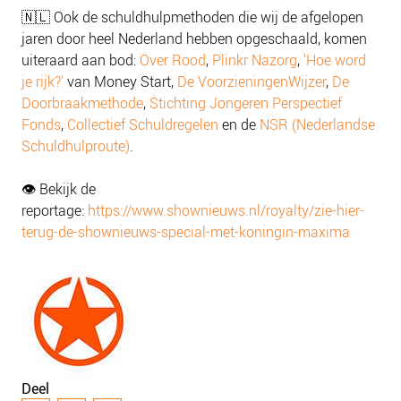
NIEUWS
🇳🇱 Ook de schuldhulpmethoden die wij de afgelopen
jaren door heel Nederland hebben opgeschaald, komen
BLOGS
uiteraard aan bod:
Over Rood
,
Plinkr Nazorg
,
'Hoe word
je rijk?'
van Money Start,
De VoorzieningenWijzer
,
De
Doorbraakmethode
,
Stichting Jongeren Perspectief
Fonds
,
Collectief Schuldregelen
en de
NSR (Nederlandse
Schuldhulproute)
.
👁 Bekijk de
reportage:
https://www.shownieuws.nl/royalty/zie-hier-
terug-de-shownieuws-special-met-koningin-maxima
Deel