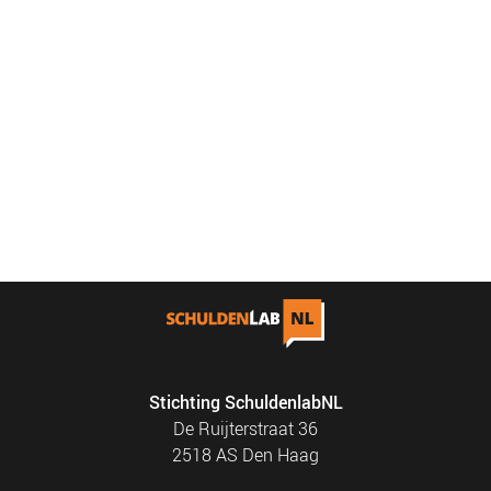
Stichting SchuldenlabNL
De Ruijterstraat 36
2518 AS Den Haag