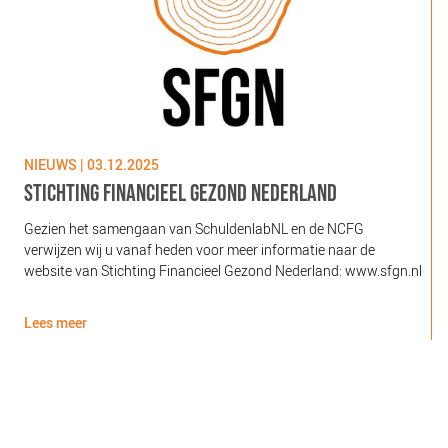
NIEUWS | 03.12.2025
N
STICHTING FINANCIEEL GEZOND NEDERLAND
Gezien het samengaan van SchuldenlabNL en de NCFG
O
verwijzen wij u vanaf heden voor meer informatie naar de
l
website van Stichting Financieel Gezond Nederland: www.sfgn.nl
(
d
Lees meer
L