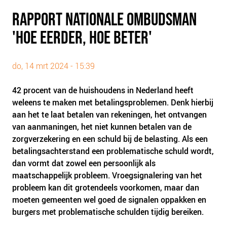
PLINKR NAZORG
RAPPORT NATIONALE OMBUDSMAN
SOCIALDEBT
'HOE EERDER, HOE BETER'
DOORBRAAKMETHODE
COLLECTIEF SCHULDREGELEN
do, 14 mrt 2024 - 15:39
DE VOORZIENINGENWIJZER
NEDERLANDSE SCHULDHULPROUTE (NSR)
42 procent van de huishoudens in Nederland heeft
weleens te maken met betalingsproblemen. Denk hierbij
OVER ONS
aan het te laat betalen van rekeningen, het ontvangen
van aanmaningen, het niet kunnen betalen van de
VISIE EN MISSIE
zorgverzekering en een schuld bij de belasting. Als een
HET TEAM
betalingsachterstand een problematische schuld wordt,
ONZE PARTNERS
dan vormt dat zowel een persoonlijk als
maatschappelijk probleem. Vroegsignalering van het
VACATURES
probleem kan dit grotendeels voorkomen, maar dan
IN DE MEDIA
moeten gemeenten wel goed de signalen oppakken en
OVER NCFG
burgers met problematische schulden tijdig bereiken.