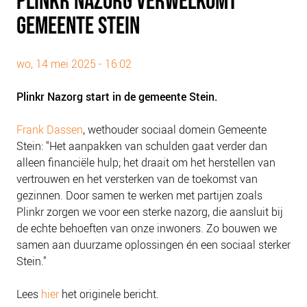
PLINKR NAZORG VERWELKOMT
PLINKR NAZORG
GEMEENTE STEIN
SOCIALDEBT
DOORBRAAKMETHODE
wo, 14 mei 2025 - 16:02
COLLECTIEF SCHULDREGELEN
Plinkr Nazorg start in de gemeente Stein.
DE VOORZIENINGENWIJZER
NEDERLANDSE SCHULDHULPROUTE (NSR)
Frank Dassen
, wethouder sociaal domein Gemeente
Stein: "Het aanpakken van schulden gaat verder dan
OVER ONS
alleen financiële hulp; het draait om het herstellen van
VISIE EN MISSIE
vertrouwen en het versterken van de toekomst van
gezinnen. Door samen te werken met partijen zoals
HET TEAM
Plinkr zorgen we voor een sterke nazorg, die aansluit bij
ONZE PARTNERS
de echte behoeften van onze inwoners. Zo bouwen we
VACATURES
samen aan duurzame oplossingen én een sociaal sterker
Stein."
IN DE MEDIA
OVER NCFG
Lees
hier
het originele bericht.