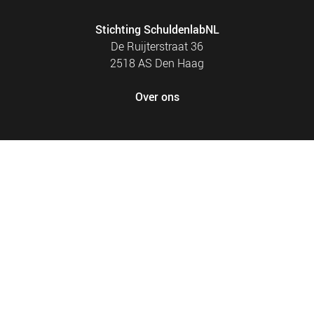
Stichting SchuldenlabNL
De Ruijterstraat 36
2518 AS Den Haag
Over ons
FOOTER
PRIVACY EN COOKIES
MENU
SITEMAP