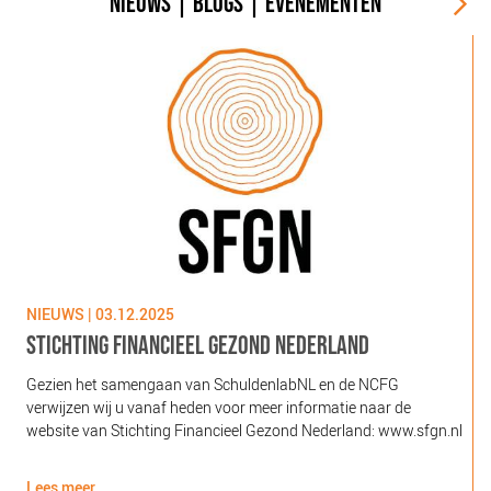
NIEUWS
|
BLOGS
|
EVENEMENTEN
NIEUWS | 03.12.2025
N
STICHTING FINANCIEEL GEZOND NEDERLAND
Gezien het samengaan van SchuldenlabNL en de NCFG
O
verwijzen wij u vanaf heden voor meer informatie naar de
l
website van Stichting Financieel Gezond Nederland: www.sfgn.nl
(
d
Lees meer
L