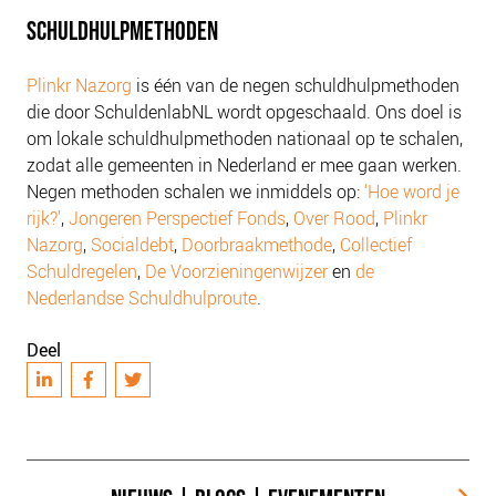
NIEUWS
SCHULDHULPMETHODEN
BLOGS
Plinkr Nazorg
is één van de negen schuldhulpmethoden
die door SchuldenlabNL wordt opgeschaald. Ons doel is
om lokale schuldhulpmethoden nationaal op te schalen,
zodat alle gemeenten in Nederland er mee gaan werken.
Negen methoden schalen we inmiddels op:
‘Hoe word je
rijk?’
,
Jongeren Perspectief Fonds
,
Over Rood
,
Plinkr
Nazorg
,
Socialdebt
,
Doorbraakmethode
,
Collectief
Schuldregelen
,
De Voorzieningenwijzer
en
de
Nederlandse Schuldhulproute
.
Deel