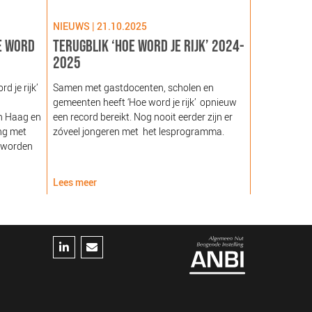
NIEUWS | 21.10.2025
NIEUWS | 09
E WORD
TERUGBLIK ‘HOE WORD JE RIJK’ 2024-
LANCERING
2025
GEZOND NE
NOORDEIN
 je rijk’
Samen met gastdocenten, scholen en
gemeenten heeft ‘Hoe word je rijk’ opnieuw
Hare Majeste
n Haag en
een record bereikt. Nog nooit eerder zijn er
woensdag 12
ng met
zóveel jongeren met het lesprogramma.
Noordeinde g
 worden
van de Stich
Nederland (
Lees meer
Lees meer