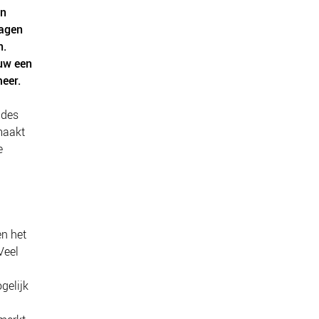
en
ragen
n.
auw een
meer.
 des
maakt
e
en het
Veel
gelijk