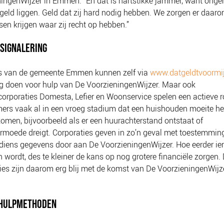
ingenWijzer in Emmen. “En dat is hartstikke jammer, want onge
j geld liggen. Geld dat zij hard nodig hebben. We zorgen er daar
en krijgen waar zij recht op hebben.”
SIGNALERING
s van de gemeente Emmen kunnen zelf via
www.datgeldtvoormij
g doen voor hulp van De VoorzieningenWijzer. Maar ook
rporaties Domesta, Lefier en Woonservice spelen een actieve ro
ers vaak al in een vroeg stadium dat een huishouden moeite h
komen, bijvoorbeeld als er een huurachterstand ontstaat of
rmoede dreigt. Corporaties geven in zo’n geval met toestemmin
diens gegevens door aan De VoorzieningenWijzer. Hoe eerder i
 wordt, des te kleiner de kans op nog grotere financiële zorgen.
ies zijn daarom erg blij met de komst van De VoorzieningenWijz
HULPMETHODEN