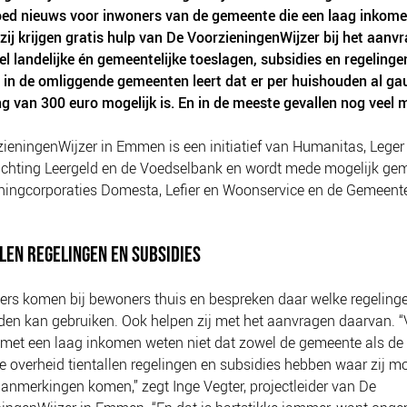
oed nieuws voor inwoners van de gemeente die een laag inkom
zij krijgen gratis hulp van De VoorzieningenWijzer bij het aanv
l landelijke én gemeentelijke toeslagen, subsidies en regelinge
 in de omliggende gemeenten leert dat er per huishouden al g
g van 300 euro mogelijk is. En in de meeste gevallen nog veel 
ieningenWijzer in Emmen is een initiatief van Humanitas, Leger
tichting Leergeld en de Voedselbank en wordt mede mogelijk ge
ningcorporaties Domesta, Lefier en Woonservice en de Gemeent
LEN REGELINGEN EN SUBSIDIES
igers komen bij bewoners thuis en bespreken daar welke regeling
en kan gebruiken. Ook helpen zij met het aanvragen daarvan. “
met een laag inkomen weten niet dat zowel de gemeente als de
ke overheid tientallen regelingen en subsidies hebben waar zij mo
aanmerkingen komen,” zegt Inge Vegter, projectleider van De