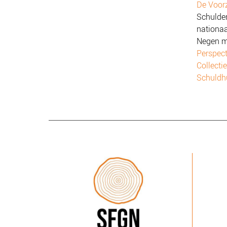
De Voor
Schulde
nationaa
Negen m
Perspect
Collecti
Schuldh