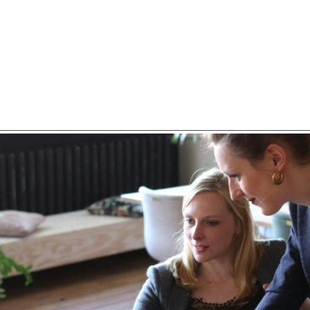
SCHULDHULPMETHODEN
O
HOE WORD JE RIJK?
VIS
JONGEREN PERSPECTIEF FONDS
HE
OVER ROOD
ON
PLINKR NAZORG
VA
SOCIALDEBT
IN
DOORBRAAKMETHODE
OV
COLLECTIEF SCHULDREGELEN
DE VOORZIENINGENWIJZER
NEDERLANDSE SCHULDHULPROUTE (NSR)