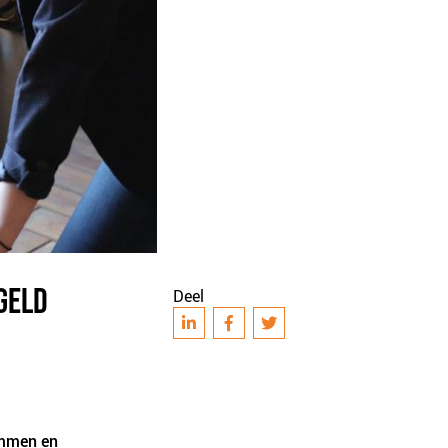
GELD
Deel
Emmen en