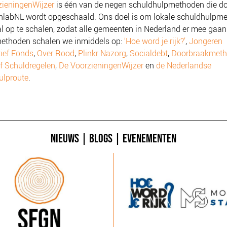
zieningenWijzer
is één van de negen schuldhulpmethoden die d
nlabNL wordt opgeschaald. Ons doel is om lokale schuldhulpm
l op te schalen, zodat alle gemeenten in Nederland er mee gaan
ethoden schalen we inmiddels op:
‘Hoe word je rijk?’
,
Jongeren
ief Fonds
,
Over Rood
,
Plinkr Nazorg
,
Socialdebt
,
Doorbraakmet
ef Schuldregelen
,
De VoorzieningenWijzer
en
de Nederlandse
ulproute
.
NIEUWS
|
BLOGS
|
EVENEMENTEN