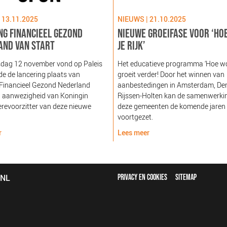
 13.11.2025
NIEUWS | 21.10.2025
NG FINANCIEEL GEZOND
NIEUWE GROEIFASE VOOR ‘HO
AND VAN START
JE RIJK’
dag 12 november vond op Paleis
Het educatieve programma ‘Hoe word
e de lancering plaats van
groeit verder! Door het winnen van
 Financieel Gezond Nederland
aanbestedingen in Amsterdam, De
n aanwezigheid van Koningin
Rijssen-Holten kan de samenwerki
revoorzitter van deze nieuwe
deze gemeenten de komende jaren
voortgezet.
r
Lees meer
FOOTER
bNL
PRIVACY EN COOKIES
SITEMAP
MENU