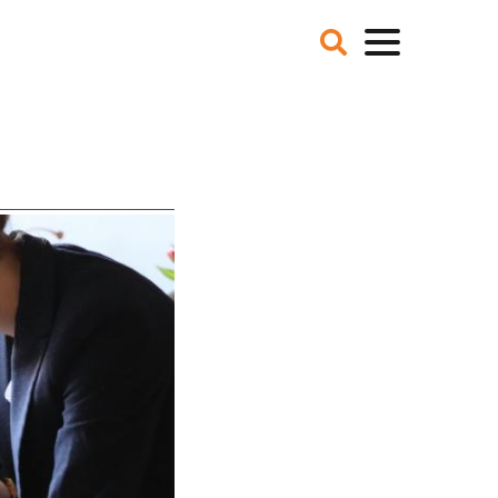
VER ONS
NIEUWS
BLOGS
IE EN MISSIE
T TEAM
ZE PARTNERS
CATURES
 DE MEDIA
ER NCFG