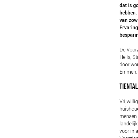
dat is g
hebben: 
van zowe
Ervaring
besparin
De Voorz
Heils, S
door wo
Emmen.
TIENTAL
Vrijwill
huishoud
mensen 
landelij
voor in 