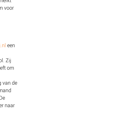
merkt
om voor
.nl
een
l. Zij
eeft om
g van de
emand
 De
er naar