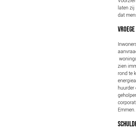
Voorzien
laten zi
dat mens
VROEGE 
Inwoner
aanvraa
woningco
zien imm
rond te 
energiea
huurder 
geholpen
corporat
Emmen.
SCHULD