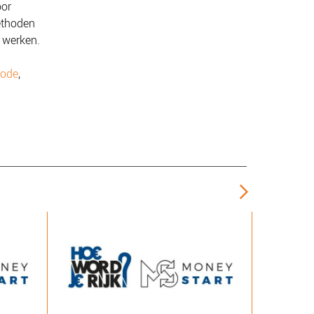
oor
ethoden
 werken.
hode
,