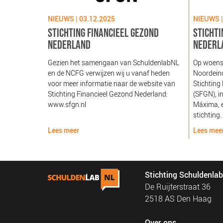
NIEUWS | 03.12.2025
NIEUWS |
STICHTING FINANCIEEL GEZOND
STICHTI
NEDERLAND
NEDERL
Gezien het samengaan van SchuldenlabNL
Op woens
en de NCFG verwijzen wij u vanaf heden
Noordeind
voor meer informatie naar de website van
Stichting
Stichting Financieel Gezond Nederland:
(SFGN), i
www.sfgn.nl
Máxima, e
stichting.
Lees meer
Lees mee
Stichting Schuldenla
De Ruijterstraat 36
2518 AS Den Haag
Over ons