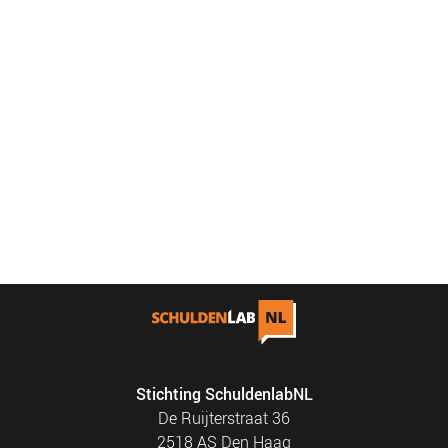
Stichting SchuldenlabNL
De Ruijterstraat 36
2518 AS Den Haag