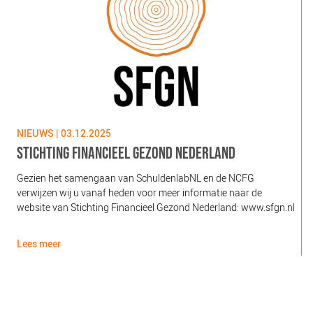
NIEUWS | 03.12.2025
N
STICHTING FINANCIEEL GEZOND NEDERLAND
Gezien het samengaan van SchuldenlabNL en de NCFG
O
verwijzen wij u vanaf heden voor meer informatie naar de
l
website van Stichting Financieel Gezond Nederland: www.sfgn.nl
(
d
Lees meer
L