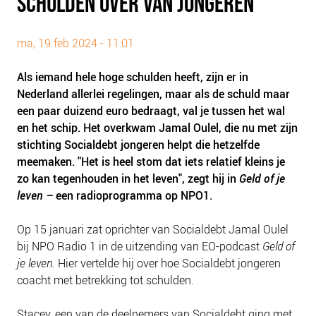
SCHULDEN OVER VAN JONGEREN
PLINKR NAZORG
SOCIALDEBT
ma, 19 feb 2024 - 11:01
DOORBRAAKMETHODE
Als iemand hele hoge schulden heeft, zijn er in
COLLECTIEF SCHULDREGELEN
Nederland allerlei regelingen, maar als de schuld maar
DE VOORZIENINGENWIJZER
een paar duizend euro bedraagt, val je tussen het wal
NEDERLANDSE SCHULDHULPROUTE (NSR)
en het schip. Het overkwam Jamal Oulel, die nu met zijn
stichting Socialdebt jongeren helpt die hetzelfde
OVER ONS
meemaken. "Het is heel stom dat iets relatief kleins je
zo kan tegenhouden in het leven", zegt hij in
Geld of je
VISIE EN MISSIE
leven
–
een radioprogramma op NPO1
.
HET TEAM
ONZE PARTNERS
Op 15 januari zat oprichter van Socialdebt Jamal Oulel
bij NPO Radio 1 in de uitzending van EO-podcast
Geld of
VACATURES
je leven.
Hier vertelde hij over hoe Socialdebt jongeren
IN DE MEDIA
coacht met betrekking tot schulden.
OVER NCFG
Stacey, een van de deelnemers van Socialdebt ging met