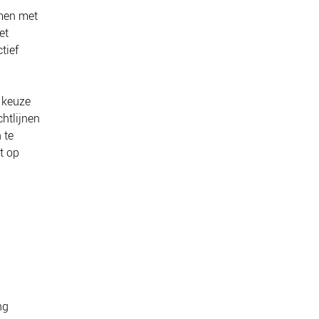
men met
et
tief
 keuze
chtlijnen
 te
t op
ng