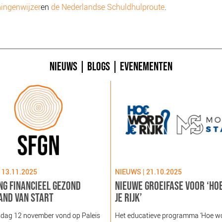
ingenwijzer
en
de Nederlandse Schuldhulproute
.
NIEUWS
|
BLOGS
|
EVENEMENTEN
 13.11.2025
NIEUWS | 21.10.2025
NG FINANCIEEL GEZOND
NIEUWE GROEIFASE VOOR ‘HO
AND VAN START
JE RIJK’
dag 12 november vond op Paleis
Het educatieve programma ‘Hoe word