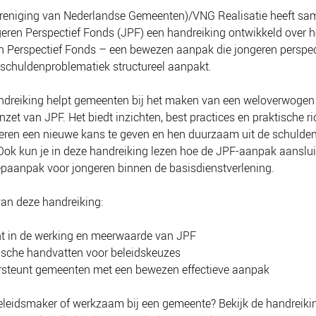
reniging van Nederlandse Gemeenten)/VNG Realisatie heeft sa
eren Perspectief Fonds (JPF) een handreiking ontwikkeld over h
 Perspectief Fonds – een bewezen aanpak die jongeren perspec
 schuldenproblematiek structureel aanpakt.
ndreiking helpt gemeenten bij het maken van een weloverwogen
inzet van JPF. Het biedt inzichten, best practices en praktische ri
ren een nieuwe kans te geven en hen duurzaam uit de schulden
Ook kun je in deze handreiking lezen hoe de JPF-aanpak aanslui
paanpak voor jongeren binnen de basisdienstverlening.
an deze handreiking:
ht in de werking en meerwaarde van JPF
ische handvatten voor beleidskeuzes
steunt gemeenten met een bewezen effectieve aanpak
beleidsmaker of werkzaam bij een gemeente? Bekijk de handreiki