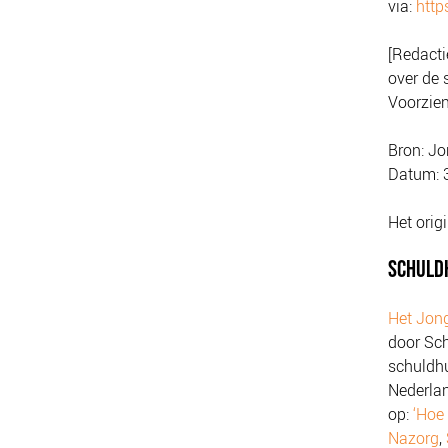
via:
http
[Redacti
over de
Voorzien
Bron: Jo
Datum: 
Het orig
SCHULD
Het Jong
door Sch
schuldhu
Nederla
op:
‘Hoe 
Nazorg
,