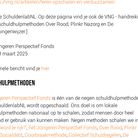
s://vng.nl/artikelen/leren-opschalen-en-verduurzamen
e SchuldenlabNL: Op deze pagina vind je ook de VNG - handreik
 schuldhulpmethoden Over Rood, Plinkr Nazorg en De
ingenwijzer.]
ngeren Perspectief Fonds
3 maart 2025
inele bericht vind je
hier
HULPMETHODEN
eren Perspectief Fonds
is één van de negen schuldhulpmethode
uldenlabNL wordt opgeschaald. Ons doel is om lokale
lpmethoden nationaal op te schalen, zodat mensen door heel
nd er gebruik van kunnen maken. Negen methoden schalen we i
word je rijk?’
,
het Jongeren Perspectief Fonds
,
Over Rood
,
Plinkr
Socialdebt
,
Doorbraakmethode
,
Collectief Schuldregelen
,
De