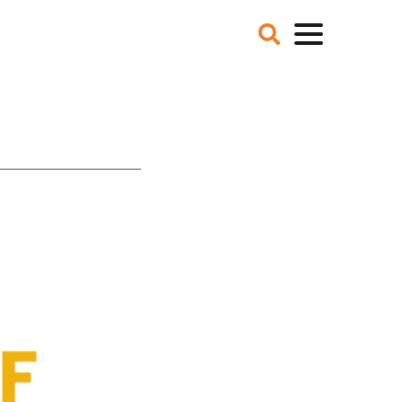
VER ONS
NIEUWS
BLOGS
IE EN MISSIE
T TEAM
ZE PARTNERS
CATURES
 DE MEDIA
ER NCFG