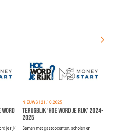
NIEUWS | 21.10.2025
NIEUWS | 09
E WORD
TERUGBLIK ‘HOE WORD JE RIJK’ 2024-
LANCERING
2025
GEZOND NE
NOORDEIN
 je rijk’
Samen met gastdocenten, scholen en