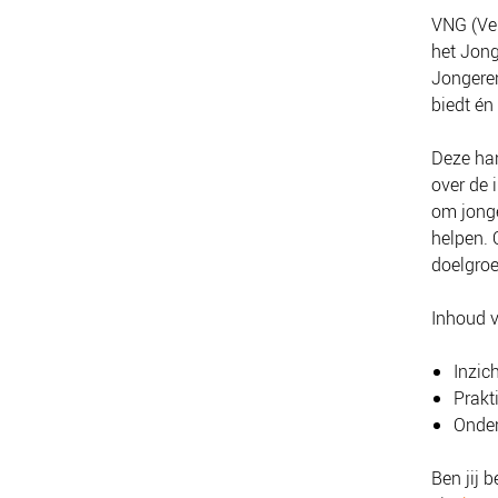
VNG (Ve
het Jong
Jongeren
biedt én
Deze ha
over de 
om jonge
helpen. 
doelgroe
Inhoud v
Inzic
Prakt
Onder
Ben jij 