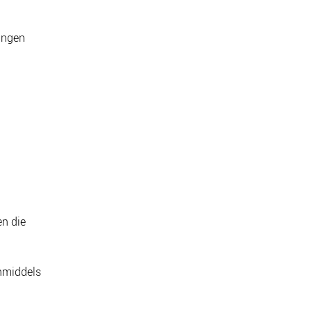
ingen
n die
nmiddels