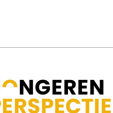
SCHULDHULPMETHODEN
O
HOE WORD JE RIJK?
VIS
JONGEREN PERSPECTIEF FONDS
HE
OVER ROOD
ON
PLINKR NAZORG
VA
SOCIALDEBT
IN
DOORBRAAKMETHODE
OV
COLLECTIEF SCHULDREGELEN
DE VOORZIENINGENWIJZER
NEDERLANDSE SCHULDHULPROUTE (NSR)