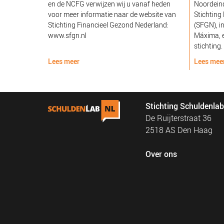
en de NCFG verwijzen wij u vanaf heden
Noordeind
voor meer informatie naar de website van
Stichting
Stichting Financieel Gezond Nederland:
(SFGN), i
www.sfgn.nl
Máxima, e
stichting.
Lees meer
Lees mee
Stichting Schuldenla
De Ruijterstraat 36
2518 AS Den Haag
Over ons