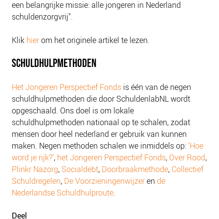
een belangrijke missie: alle jongeren in Nederland
NIEUWS
schuldenzorgvrij".
BLOGS
Klik
hier
om het originele artikel te lezen.
SCHULDHULPMETHODEN
Het Jongeren Perspectief Fonds
is één van de negen
schuldhulpmethoden die door SchuldenlabNL wordt
opgeschaald. Ons doel is om lokale
schuldhulpmethoden nationaal op te schalen, zodat
mensen door heel nederland er gebruik van kunnen
maken. Negen methoden schalen we inmiddels op:
‘Hoe
word je rijk?’
,
het Jongeren Perspectief Fonds
,
Over Rood
,
Plinkr Nazorg
,
Socialdebt
,
Doorbraakmethode
,
Collectief
Schuldregelen
,
De Voorzieningenwijzer
en
de
Nederlandse Schuldhulproute
.
Deel