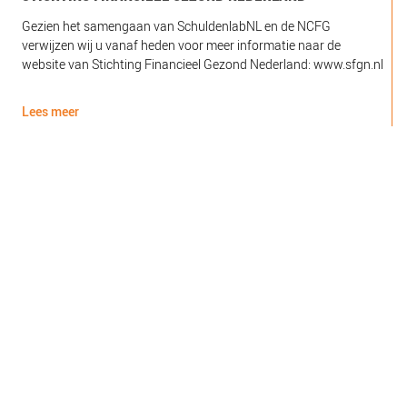
Gezien het samengaan van SchuldenlabNL en de NCFG
O
verwijzen wij u vanaf heden voor meer informatie naar de
l
website van Stichting Financieel Gezond Nederland: www.sfgn.nl
(
d
Lees meer
L