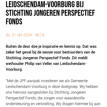
LEIDSCHENDAM-VOORBURG BIJ
PLINKR NAZORG
STICHTING JONGEREN PERSPECTIEF
SOCIALDEBT
DOORBRAAKMETHODE
FONDS
COLLECTIEF SCHULDREGELEN
DE VOORZIENINGENWIJZER
do, 31 okt 2024 - 08:14
NEDERLANDSE SCHULDHULPROUTE (NSR)
Buiten de deur doe je inspiratie en kennis op. Dat was
zeker het geval bij de sessie voor bestuurders van de
OVER ONS
Stichting Jongeren Perspectief Fonds. Dit meldt
VISIE EN MISSIE
wethouder Philip van Veller van Leidschendam-
HET TEAM
Voorburg.
ONZE PARTNERS
"Met de JPF-aanpak investeren we als Gemeente
VACATURES
Leidschendam-Voorburg in deze doelgroep. Wij hebben
IN DE MEDIA
ons hiervoor aangesloten bij Stichting Jongeren
Perspectief Fonds, die zorgen voor waardevolle
OVER NCFG
ondersteuning en versnelling. Wij dragen hiermee bij aan