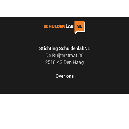
Stichting SchuldenlabNL
De Ruijterstraat 36
2518 AS Den Haag
Over ons
FOOTER
PRIVACY EN COOKIES
MENU
SITEMAP