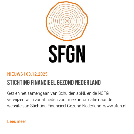
NIEUWS | 03.12.2025
N
STICHTING FINANCIEEL GEZOND NEDERLAND
Gezien het samengaan van SchuldenlabNL en de NCFG
O
verwijzen wij u vanaf heden voor meer informatie naar de
l
website van Stichting Financieel Gezond Nederland: www.sfgn.nl
(
d
Lees meer
L