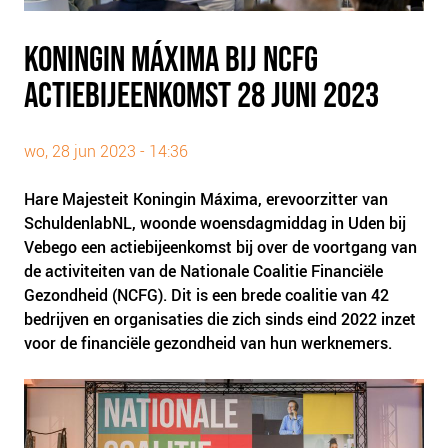
PLINKR NAZORG
SOCIALDEBT
KONINGIN MÁXIMA BIJ NCFG
DOORBRAAKMETHODE
ACTIEBIJEENKOMST 28 JUNI 2023
COLLECTIEF SCHULDREGELEN
DE VOORZIENINGENWIJZER
wo, 28 jun 2023 - 14:36
NEDERLANDSE SCHULDHULPROUTE (NSR)
Hare Majesteit Koningin Máxima, erevoorzitter van
OVER ONS
SchuldenlabNL, woonde woensdagmiddag in Uden bij
Vebego een actiebijeenkomst bij over de voortgang van
VISIE EN MISSIE
de activiteiten van de Nationale Coalitie Financiële
HET TEAM
Gezondheid (NCFG). Dit is een brede coalitie van 42
ONZE PARTNERS
bedrijven en organisaties die zich sinds eind 2022 inzet
voor de financiële gezondheid van hun werknemers.
VACATURES
IN DE MEDIA
OVER NCFG