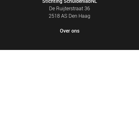
Stichting SchuldenlabNL
De Ruijterstraat 36
2518 AS Den Haag
Over ons
FOOTER
PRIVACY EN COOKIES
MENU
SITEMAP