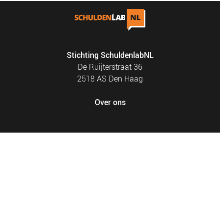
Stichting SchuldenlabNL
De Ruijterstraat 36
2518 AS Den Haag
Over ons
FOOTER
PRIVACY EN COOKIES
MENU
SITEMAP