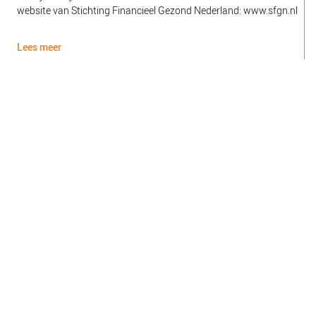
website van Stichting Financieel Gezond Nederland: www.sfgn.nl
(
d
Lees meer
L