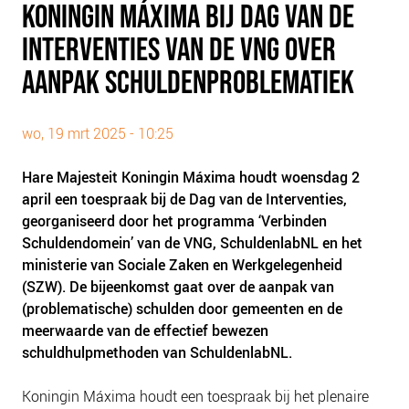
KONINGIN MÁXIMA BIJ DAG VAN DE
PLINKR NAZORG
INTERVENTIES VAN DE VNG OVER
SOCIALDEBT
DOORBRAAKMETHODE
AANPAK SCHULDENPROBLEMATIEK
COLLECTIEF SCHULDREGELEN
DE VOORZIENINGENWIJZER
wo, 19 mrt 2025 - 10:25
NEDERLANDSE SCHULDHULPROUTE (NSR)
Hare Majesteit Koningin Máxima houdt woensdag 2
april een toespraak bij de Dag van de Interventies,
OVER ONS
georganiseerd door het programma ‘Verbinden
VISIE EN MISSIE
Schuldendomein’ van de VNG, SchuldenlabNL en het
HET TEAM
ministerie van Sociale Zaken en Werkgelegenheid
(SZW). De bijeenkomst gaat over de aanpak van
ONZE PARTNERS
(problematische) schulden door gemeenten en de
VACATURES
meerwaarde van de effectief bewezen
IN DE MEDIA
schuldhulpmethoden van SchuldenlabNL.
OVER NCFG
Koningin Máxima houdt een toespraak bij het plenaire