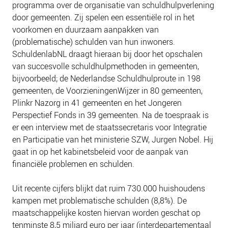
programma over de organisatie van schuldhulpverlening
NIEUWS
door gemeenten. Zij spelen een essentiële rol in het
BLOGS
voorkomen en duurzaam aanpakken van
(problematische) schulden van hun inwoners.
SchuldenlabNL draagt hieraan bij door het opschalen
van succesvolle schuldhulpmethoden in gemeenten,
bijvoorbeeld; de Nederlandse Schuldhulproute in 198
gemeenten, de VoorzieningenWijzer in 80 gemeenten,
Plinkr Nazorg in 41 gemeenten en het Jongeren
Perspectief Fonds in 39 gemeenten. Na de toespraak is
er een interview met de staatssecretaris voor Integratie
en Participatie van het ministerie SZW, Jurgen Nobel. Hij
gaat in op het kabinetsbeleid voor de aanpak van
financiële problemen en schulden.
Uit recente cijfers blijkt dat ruim 730.000 huishoudens
kampen met problematische schulden (8,8%). De
maatschappelijke kosten hiervan worden geschat op
tenminste 8,5 miljard euro per jaar (interdepartementaal