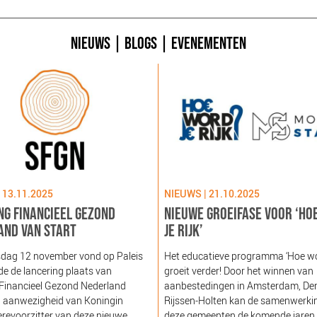
NIEUWS
|
BLOGS
|
EVENEMENTEN
 13.11.2025
NIEUWS | 21.10.2025
NG FINANCIEEL GEZOND
NIEUWE GROEIFASE VOOR ‘HO
AND VAN START
JE RIJK’
dag 12 november vond op Paleis
Het educatieve programma ‘Hoe word
e de lancering plaats van
groeit verder! Door het winnen van
 Financieel Gezond Nederland
aanbestedingen in Amsterdam, De
n aanwezigheid van Koningin
Rijssen-Holten kan de samenwerki
revoorzitter van deze nieuwe
deze gemeenten de komende jaren