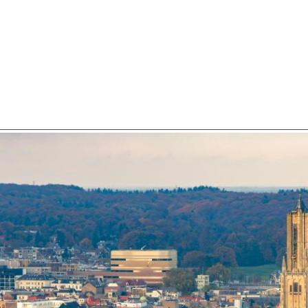
SCHULDHULPMETHODEN
O
HOE WORD JE RIJK?
VIS
JONGEREN PERSPECTIEF FONDS
HE
OVER ROOD
ON
PLINKR NAZORG
VA
SOCIALDEBT
IN
DOORBRAAKMETHODE
OV
COLLECTIEF SCHULDREGELEN
DE VOORZIENINGENWIJZER
NEDERLANDSE SCHULDHULPROUTE (NSR)