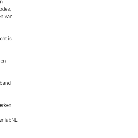
an
odes,
en van
cht is
 en
rband
werken
denlabNL.