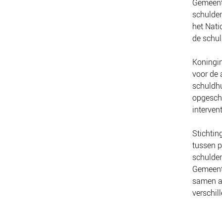
Gemeente
schulden
het Nati
de schul
Koningin
voor de
schuldh
opgescha
interven
Stichtin
tussen p
schulden
Gemeente
samen a
verschil