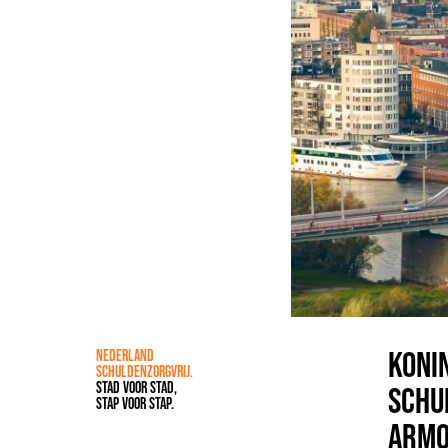
KONI
NEDERLAND
SCHULDENZORGVRIJ.
STAD VOOR STAD,
SCHU
STAP VOOR STAP.
ARMO