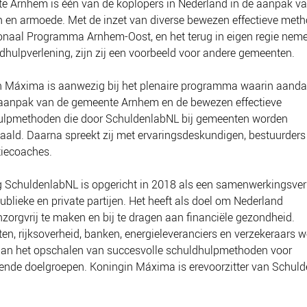
 Arnhem is één van de koplopers in Nederland in de aanpak v
 en armoede. Met de inzet van diverse bewezen effectieve meth
onaal Programma Arnhem-Oost, en het terug in eigen regie nem
dhulpverlening, zijn zij een voorbeeld voor andere gemeenten.
 Máxima is aanwezig bij het plenaire programma waarin aanda
 aanpak van de gemeente Arnhem en de bewezen effectieve
ulpmethoden die door SchuldenlabNL bij gemeenten worden
ald. Daarna spreekt zij met ervaringsdeskundigen, bestuurders
tiecoaches.
g SchuldenlabNL is opgericht in 2018 als een samenwerkingsve
ublieke en private partijen. Het heeft als doel om Nederland
zorgvrij te maken en bij te dragen aan financiële gezondheid.
n, rijksoverheid, banken, energieleveranciers en verzekeraars 
an het opschalen van succesvolle schuldhulpmethoden voor
lende doelgroepen. Koningin Máxima is erevoorzitter van Schul