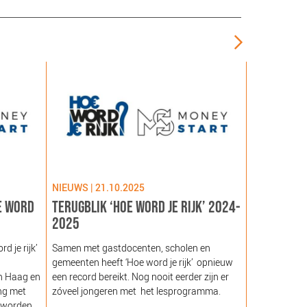
NIEUWS | 21.10.2025
NIEUWS | 09
E WORD
TERUGBLIK ‘HOE WORD JE RIJK’ 2024-
LANCERING
2025
GEZOND NE
NOORDEIN
 je rijk’
Samen met gastdocenten, scholen en
gemeenten heeft ‘Hoe word je rijk’ opnieuw
Hare Majeste
n Haag en
een record bereikt. Nog nooit eerder zijn er
woensdag 12
ng met
zóveel jongeren met het lesprogramma.
Noordeinde g
 worden