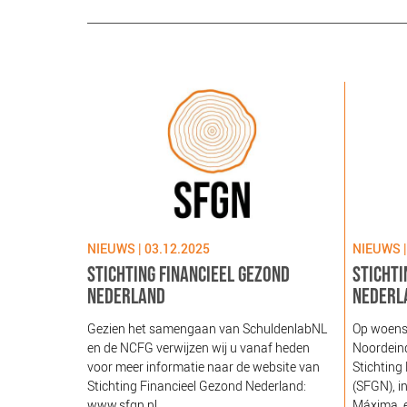
NIEUWS | 03.12.2025
NIEUWS |
STICHTING FINANCIEEL GEZOND
STICHTI
NEDERLAND
NEDERL
Gezien het samengaan van SchuldenlabNL
Op woens
en de NCFG verwijzen wij u vanaf heden
Noordeind
voor meer informatie naar de website van
Stichting
Stichting Financieel Gezond Nederland:
(SFGN), i
www.sfgn.nl
Máxima, e