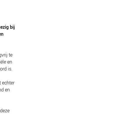
zig bij
en
vrij te
ële en
ord is.
t echter
nd en
 deze