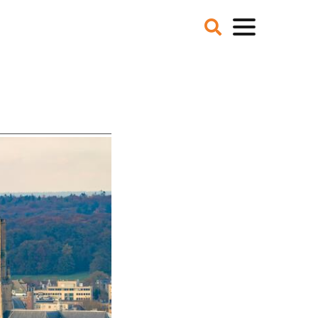
VER ONS
NIEUWS
BLOGS
IE EN MISSIE
T TEAM
ZE PARTNERS
CATURES
 DE MEDIA
ER NCFG