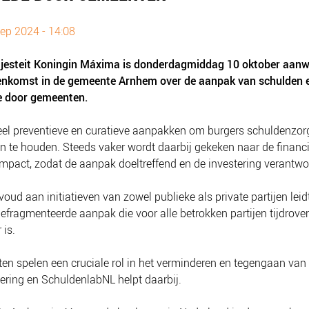
ep 2024 - 14:08
jesteit Koningin Máxima is donderdagmiddag 10 oktober aanwe
eenkomst in de gemeente Arnhem over de aanpak van schulden 
 door gemeenten.
veel preventieve en curatieve aanpakken om burgers schuldenzorg
 te houden. Steeds vaker wordt daarbij gekeken naar de financi
impact, zodat de aanpak doeltreffend en de investering verantwo
voud aan initiatieven van zowel publieke als private partijen leid
gefragmenteerde aanpak die voor alle betrokken partijen tijdrove
 is.
n spelen een cruciale rol in het verminderen en tegengaan van
ering en SchuldenlabNL helpt daarbij.