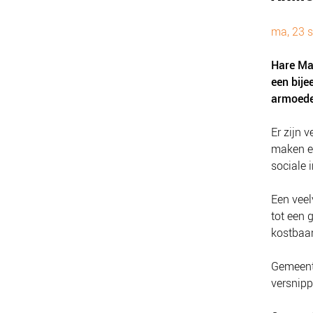
ma, 23 s
Hare Ma
een bij
armoede
Er zijn 
maken en
sociale 
Een veel
tot een 
kostbaar
Gemeente
versnipp