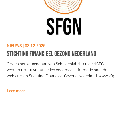
NIEUWS | 03.12.2025
N
STICHTING FINANCIEEL GEZOND NEDERLAND
Gezien het samengaan van SchuldenlabNL en de NCFG
O
verwijzen wij u vanaf heden voor meer informatie naar de
l
website van Stichting Financieel Gezond Nederland: www.sfgn.nl
(
d
Lees meer
L