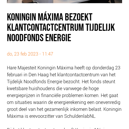
PLINKR NAZORG
SOCIALDEBT
KONINGIN MÁXIMA BEZOEKT
DOORBRAAKMETHODE
KLANTCONTACTCENTRUM TIJDELIJK
COLLECTIEF SCHULDREGELEN
NOODFONDS ENERGIE
DE VOORZIENINGENWIJZER
NEDERLANDSE SCHULDHULPROUTE (NSR)
do, 23 feb 2023 - 11:47
OVER ONS
Hare Majesteit Koningin Máxima heeft op donderdag 23
VISIE EN MISSIE
februari in Den Haag het klantcontactcentrum van het
Tijdelijk Noodfonds Energie bezocht. Het fonds steunt
HET TEAM
kwetsbare huishoudens die vanwege de hoge
ONZE PARTNERS
energieprijzen in financiële problemen komen. Het gaat
VACATURES
om situaties waarin de energierekening een onevenredig
groot deel van het gezamenlijk inkomen belast. Koningin
IN DE MEDIA
Máxima is erevoorzitter van SchuldenlabNL.
OVER NCFG