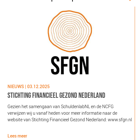
NIEUWS | 03.12.2025
N
STICHTING FINANCIEEL GEZOND NEDERLAND
Gezien het samengaan van SchuldenlabNL en de NCFG
O
verwijzen wij u vanaf heden voor meer informatie naar de
l
website van Stichting Financieel Gezond Nederland: www.sfgn.nl
(
d
Lees meer
L