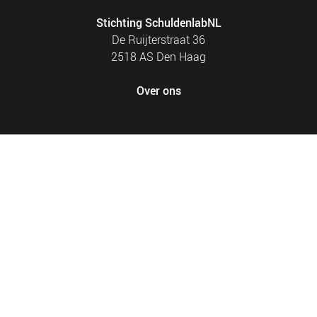
Stichting SchuldenlabNL
De Ruijterstraat 36
2518 AS Den Haag
Over ons
FOOTER
PRIVACY EN COOKIES
MENU
SITEMAP