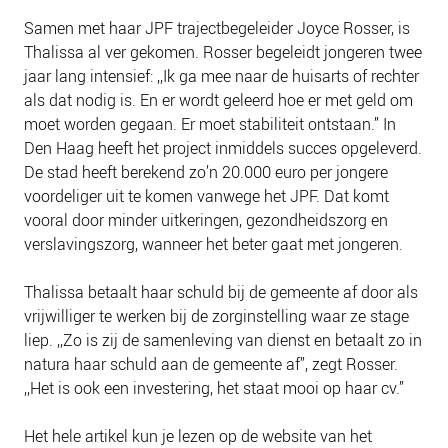
NIEUWS
Samen met haar JPF trajectbegeleider Joyce Rosser, is
BLOGS
Thalissa al ver gekomen. Rosser begeleidt jongeren twee
jaar lang intensief: ,,Ik ga mee naar de huisarts of rechter
als dat nodig is. En er wordt geleerd hoe er met geld om
moet worden gegaan. Er moet stabiliteit ontstaan.” In
Den Haag heeft het project inmiddels succes opgeleverd.
De stad heeft berekend zo’n 20.000 euro per jongere
voordeliger uit te komen vanwege het JPF. Dat komt
vooral door minder uitkeringen, gezondheidszorg en
verslavingszorg, wanneer het beter gaat met jongeren.
Thalissa betaalt haar schuld bij de gemeente af door als
vrijwilliger te werken bij de zorginstelling waar ze stage
liep. ,,Zo is zij de samenleving van dienst en betaalt zo in
natura haar schuld aan de gemeente af”, zegt Rosser.
,,Het is ook een investering, het staat mooi op haar cv.”
Het hele artikel kun je lezen op de website van het