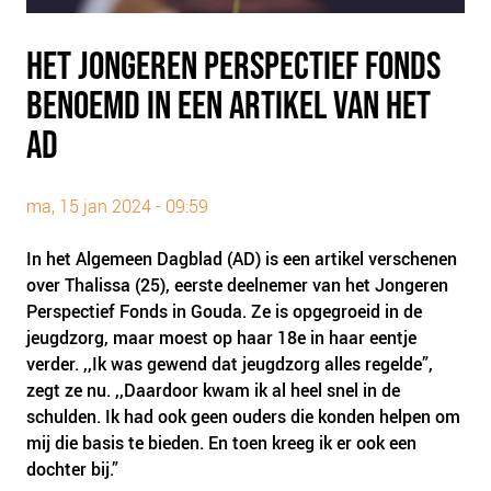
PLINKR NAZORG
SOCIALDEBT
HET JONGEREN PERSPECTIEF FONDS
DOORBRAAKMETHODE
BENOEMD IN EEN ARTIKEL VAN HET
COLLECTIEF SCHULDREGELEN
AD
DE VOORZIENINGENWIJZER
NEDERLANDSE SCHULDHULPROUTE (NSR)
ma, 15 jan 2024 - 09:59
OVER ONS
In het Algemeen Dagblad (AD) is een artikel verschenen
VISIE EN MISSIE
over Thalissa (25), eerste deelnemer van het Jongeren
Perspectief Fonds in Gouda. Ze is opgegroeid in de
HET TEAM
jeugdzorg, maar moest op haar 18e in haar eentje
ONZE PARTNERS
verder. ,,Ik was gewend dat jeugdzorg alles regelde”,
VACATURES
zegt ze nu. ,,Daardoor kwam ik al heel snel in de
schulden. Ik had ook geen ouders die konden helpen om
IN DE MEDIA
mij die basis te bieden. En toen kreeg ik er ook een
OVER NCFG
dochter bij.”