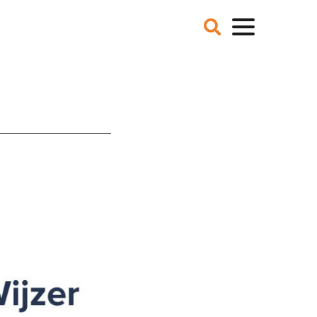
VER ONS
NIEUWS
BLOGS
IE EN MISSIE
T TEAM
ZE PARTNERS
CATURES
 DE MEDIA
ER NCFG