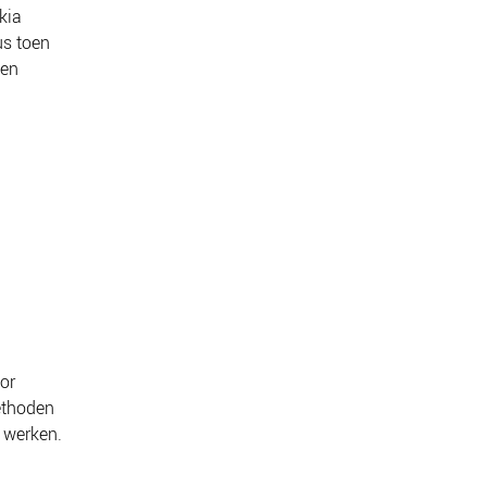
kia
us toen
een
or
ethoden
 werken.