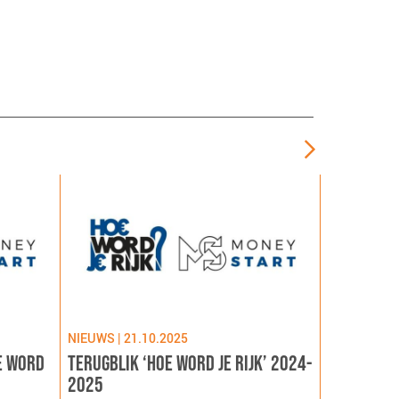
NIEUWS | 21.10.2025
NIEUWS | 09
E WORD
TERUGBLIK ‘HOE WORD JE RIJK’ 2024-
LANCERING
2025
GEZOND NE