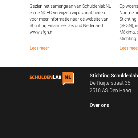
Gezien het samengaan van SchuldenlabNL
Op woens
en de NCFG verwijzen wij u vanaf heden
Noordeind
voor meer informatie naar de website van
Stichting
Stichting Financieel Gezond Nederland:
(SFGN), i
www.sfgn.nl
Máxima, e
stichting.
Lees meer
Lees mee
Stichting Schuldenla
De Ruijterstraat 36
2518 AS Den Haag
Over ons