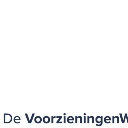
SCHULDHULPMETHODEN
O
HOE WORD JE RIJK?
VIS
JONGEREN PERSPECTIEF FONDS
HE
OVER ROOD
ON
PLINKR NAZORG
VA
SOCIALDEBT
IN
DOORBRAAKMETHODE
OV
COLLECTIEF SCHULDREGELEN
DE VOORZIENINGENWIJZER
NEDERLANDSE SCHULDHULPROUTE (NSR)