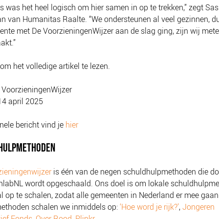
s was het heel logisch om hier samen in op te trekken,” zegt Sas
 van Humanitas Raalte. “We ondersteunen al veel gezinnen, d
nte met De VoorzieningenWijzer aan de slag ging, zijn wij met
akt.”
om het volledige artikel te lezen.
VoorzieningenWijzer
14 april 2025
inele bericht vind je
hier
HULPMETHODEN
ieningenwijzer
is één van de negen schuldhulpmethoden die do
nlabNL wordt opgeschaald. Ons doel is om lokale schuldhulpm
l op te schalen, zodat alle gemeenten in Nederland er mee gaan
ethoden schalen we inmiddels op:
‘Hoe word je rijk?’
,
Jongeren
ief Fonds
,
Over Rood
,
Plinkr