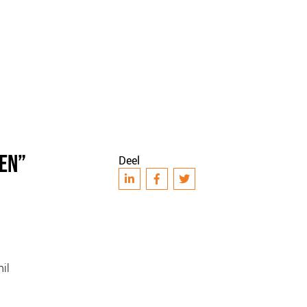
KEN”
Deel
hil