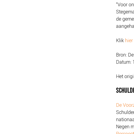
“Voor on
Stegeman
de gemee
aangeha
Klik
hier
Bron:
De 
Datum:
Het orig
SCHULD
De Voorz
Schulde
nationaa
Negen m
Perspect