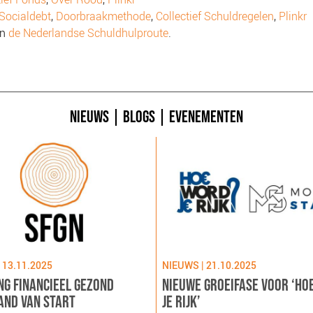
Socialdebt
,
Doorbraakmethode
,
Collectief Schuldregelen
,
Plinkr
en
de Nederlandse Schuldhulproute
.
NIEUWS
|
BLOGS
|
EVENEMENTEN
 13.11.2025
NIEUWS | 21.10.2025
NG FINANCIEEL GEZOND
NIEUWE GROEIFASE VOOR ‘HO
AND VAN START
JE RIJK’