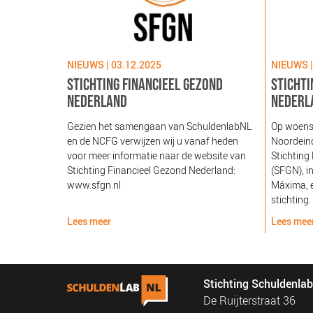
NIEUWS | 03.12.2025
NIEUWS |
STICHTING FINANCIEEL GEZOND
STICHTI
NEDERLAND
NEDERL
Gezien het samengaan van SchuldenlabNL
Op woens
en de NCFG verwijzen wij u vanaf heden
Noordeind
voor meer informatie naar de website van
Stichting
Stichting Financieel Gezond Nederland:
(SFGN), i
www.sfgn.nl
Máxima, e
stichting.
Lees meer
Lees mee
Stichting Schuldenla
De Ruijterstraat 36