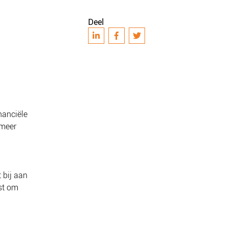
Deel
nanciële
 meer
 bij aan
ast om