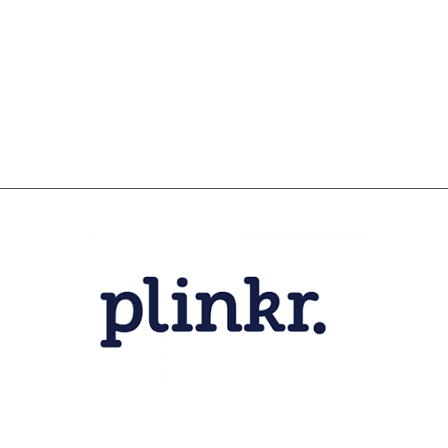
SCHULDHULPMETHODEN
O
HOE WORD JE RIJK?
VIS
JONGEREN PERSPECTIEF FONDS
HE
OVER ROOD
ON
PLINKR NAZORG
VA
SOCIALDEBT
IN
DOORBRAAKMETHODE
OV
COLLECTIEF SCHULDREGELEN
DE VOORZIENINGENWIJZER
NEDERLANDSE SCHULDHULPROUTE (NSR)