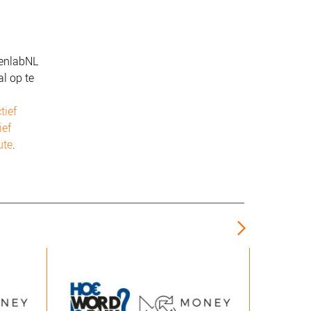
denlabNL
l op te
tief
ief
ute
.