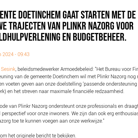
ENTE DOETINCHEM GAAT STARTEN MET DE
WE TRAJECTEN VAN PLINKR NAZORG VOOR
LDHULPVERLENING EN BUDGETBEHEER.
un 2024 - 09:43
 Sesink
, beleidsmedewerker Armoedebeleid: "Het Bureau voor Fi
euning van de gemeente Doetinchem wil met Plinkr Nazorg nog
n voeten geven aan onze doelstelling ‘passende ondersteuning
k) en het streven naar maximale financiële redzaamheid.
de van Plinkr Nazorg ondersteunt onze professionals en draagt
l perspectief voor onze inwoners. We zijn dan ook erg enthousi
azorg toe te kunnen voegen aan onze werkwijze."
om het originele bericht te bekijken.