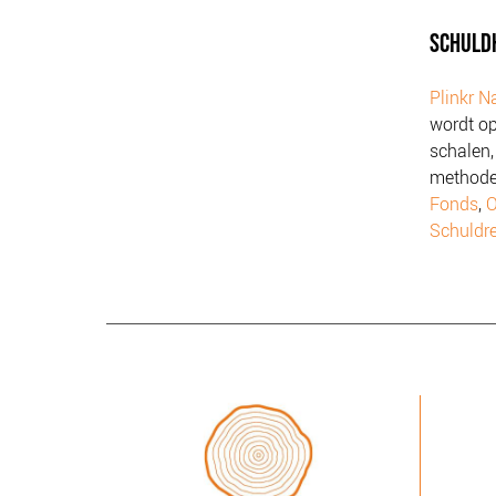
SCHULD
Plinkr N
wordt op
schalen,
methode
Fonds
,
O
Schuldr