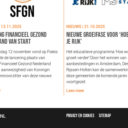
 13.11.2025
NIEUWS | 21.10.2025
NG FINANCIEEL GEZOND
NIEUWE GROEIFASE VOOR ‘HO
AND VAN START
JE RIJK’
dag 12 november vond op Paleis
Het educatieve programma ‘Hoe word
e de lancering plaats van
groeit verder! Door het winnen van
 Financieel Gezond Nederland
aanbestedingen in Amsterdam, De
n aanwezigheid van Koningin
Rijssen-Holten kan de samenwerki
revoorzitter van deze nieuwe
deze gemeenten de komende jaren
voortgezet.
r
Lees meer
FOOTER
bNL
PRIVACY EN COOKIES
SITEMAP
MENU