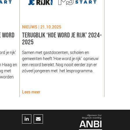
NIEUWS | 21.10.2025
NIEUWS | 09
E WORD
TERUGBLIK ‘HOE WORD JE RIJK’ 2024-
LANCERING
2025
GEZOND NE
NOORDEIN
 je rijk’
Samen met gastdocenten, scholen en
gemeenten heeft ‘Hoe word je rijk’ opnieuw
Hare Majeste
n Haag en
een record bereikt. Nog nooit eerder zijn er
woensdag 12
ng met
zóveel jongeren met het lesprogramma.
Noordeinde g
 worden
van de Stich
Nederland (
Lees meer
Lees meer