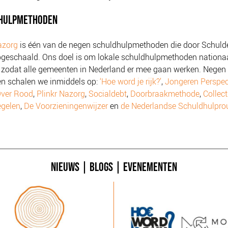
HULPMETHODEN
azorg
is één van de negen schuldhulpmethoden die door Schul
geschaald. Ons doel is om lokale schuldhulpmethoden nationaa
 zodat alle gemeenten in Nederland er mee gaan werken. Negen
n schalen we inmiddels op:
‘Hoe word je rijk?’
,
Jongeren Perspec
ver Rood
,
Plinkr Nazorg
,
Socialdebt
,
Doorbraakmethode
,
Collect
egelen
,
De Voorzieningenwijzer
en
de Nederlandse Schuldhulpro
NIEUWS
|
BLOGS
|
EVENEMENTEN