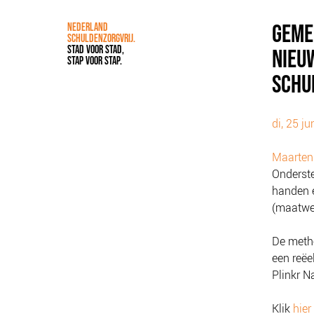
GEME
NEDERLAND
SCHULDENZORGVRIJ.
STAD VOOR STAD,
NIEU
STAP VOOR STAP.
SCHU
di, 25 j
Maarten
Onderst
handen e
(maatwer
De metho
een reëe
Plinkr N
Klik
hier