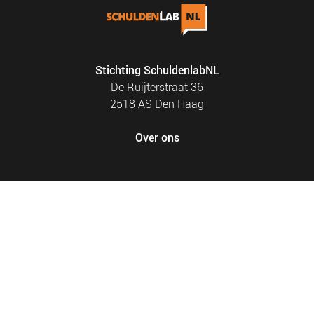
Stichting SchuldenlabNL
De Ruijterstraat 36
2518 AS Den Haag
Over ons
FOOTER
PRIVACY EN COOKIES
MENU
SITEMAP