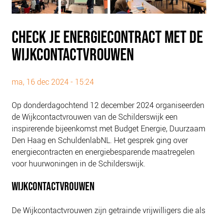
PLINKR NAZORG
SOCIALDEBT
CHECK JE ENERGIECONTRACT MET DE
DOORBRAAKMETHODE
WIJKCONTACTVROUWEN
COLLECTIEF SCHULDREGELEN
DE VOORZIENINGENWIJZER
ma, 16 dec 2024 - 15:24
NEDERLANDSE SCHULDHULPROUTE (NSR)
Op donderdagochtend 12 december 2024 organiseerden
OVER ONS
de Wijkcontactvrouwen van de Schilderswijk een
VISIE EN MISSIE
inspirerende bijeenkomst met Budget Energie, Duurzaam
HET TEAM
Den Haag en SchuldenlabNL. Het gesprek ging over
energiecontracten en energiebesparende maatregelen
ONZE PARTNERS
voor huurwoningen in de Schilderswijk.
VACATURES
WIJKCONTACTVROUWEN
IN DE MEDIA
OVER NCFG
De Wijkcontactvrouwen zijn getrainde vrijwilligers die als