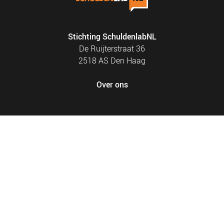
Stichting SchuldenlabNL
De Ruijterstraat 36
2518 AS Den Haag
Over ons
FOOTER
PRIVACY EN COOKIES
MENU
SITEMAP