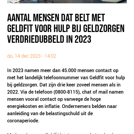
PLINKR NAZORG
SOCIALDEBT
AANTAL MENSEN DAT BELT MET
DOORBRAAKMETHODE
GELDFIT VOOR HULP BIJ GELDZORGEN
COLLECTIEF SCHULDREGELEN
VERDRIEDUBBELD IN 2023
DE VOORZIENINGENWIJZER
NEDERLANDSE SCHULDHULPROUTE (NSR)
do, 14 dec 2023 - 14:02
OVER ONS
In 2023 namen meer dan 45.000 mensen contact op
VISIE EN MISSIE
met het landelijk telefoonnummer van Geldfit voor hulp
bij geldzorgen. Dat zijn drie keer zoveel mensen als in
HET TEAM
2022. Via de telefoon (0800-8115), chat of mail namen
ONZE PARTNERS
mensen vooral contact op vanwege de hoge
VACATURES
energiekosten en inflatie. Ondernemers belden naar
aanleiding van de belastingschuld uit de
IN DE MEDIA
coronaperiode.
OVER NCFG