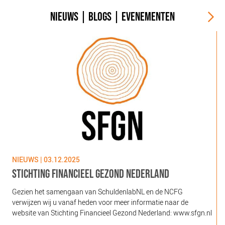
NIEUWS
|
BLOGS
|
EVENEMENTEN
NIEUWS | 03.12.2025
N
STICHTING FINANCIEEL GEZOND NEDERLAND
Gezien het samengaan van SchuldenlabNL en de NCFG
O
verwijzen wij u vanaf heden voor meer informatie naar de
l
website van Stichting Financieel Gezond Nederland: www.sfgn.nl
(
d