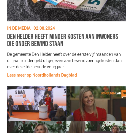
PLINKR NAZORG
SOCIALDEBT
DOORBRAAKMETHODE
IN DE MEDIA | 02.08.2024
COLLECTIEF SCHULDREGELEN
DEN HELDER HEEFT MINDER KOSTEN AAN INWONERS
DE VOORZIENINGENWIJZER
DIE ONDER BEWIND STAAN
NEDERLANDSE SCHULDHULPROUTE (NSR)
De gemeente Den Helder heeft over de eerste vijf maanden van
dit jaar minder geld uitgegeven aan bewindvoeringskosten dan
OVER ONS
over dezelfde periode vorig jaar.
Lees meer op Noordhollands Dagblad
VISIE EN MISSIE
HET TEAM
ONZE PARTNERS
VACATURES
IN DE MEDIA
OVER NCFG