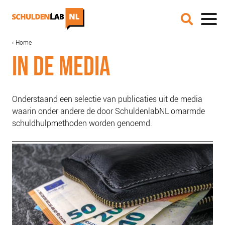
Overslaan
en
naar
de
MAIN
KRUIMELPAD
Home
IN DE MEDIA
inhoud
NAVIGATION
IN DE MEDIA
gaan
ONZE AANPAK
COALITIEVORMING
FINANCIERING
Onderstaand een selectie van publicaties uit de media
waarin onder andere de door SchuldenlabNL omarmde
IMPACTMETING
schuldhulpmethoden worden genoemd.
OPSCHALING
ACCREDITATIE
SCHULDHULPMETHODEN
HOE WORD JE RIJK?
JONGEREN PERSPECTIEF FONDS
OVER ROOD