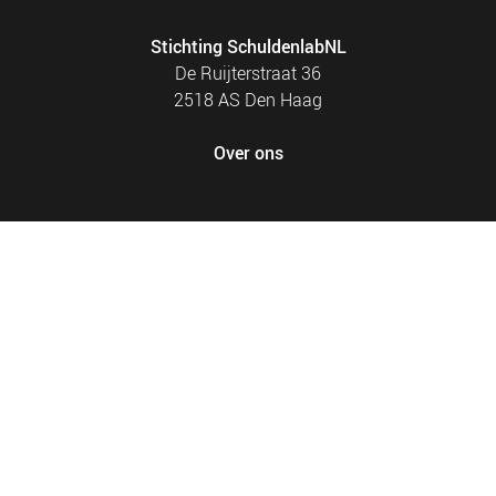
Stichting SchuldenlabNL
De Ruijterstraat 36
2518 AS Den Haag
Over ons
FOOTER
PRIVACY EN COOKIES
MENU
SITEMAP