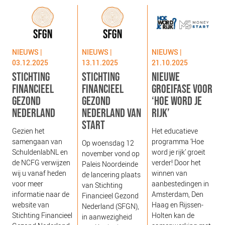
NIEUWS
BLOGS
NIEUWS |
NIEUWS |
NIEUWS |
03.12.2025
13.11.2025
21.10.2025
STICHTING
STICHTING
NIEUWE
FINANCIEEL
FINANCIEEL
GROEIFASE VOOR
GEZOND
GEZOND
‘HOE WORD JE
NEDERLAND
NEDERLAND VAN
RIJK’
START
g
Gezien het
Het educatieve
s
samengaan van
programma ‘Hoe
Op woensdag 12
g
SchuldenlabNL en
word je rijk’ groeit
november vond op
‘
de NCFG verwijzen
verder! Door het
Paleis Noordeinde
o
wij u vanaf heden
winnen van
de lancering plaats
b
voor meer
aanbestedingen in
van Stichting
e
informatie naar de
Amsterdam, Den
Financieel Gezond
j
website van
Haag en Rijssen-
Nederland (SFGN),
Stichting Financieel
Holten kan de
in aanwezigheid