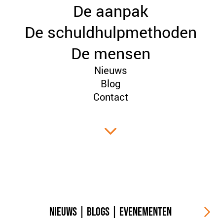
De aanpak
PLINKR NAZORG
SOCIALDEBT
De schuldhulpmethoden
DOORBRAAKMETHODE
De mensen
COLLECTIEF SCHULDREGELEN
Nieuws
DE VOORZIENINGENWIJZER
Blog
NEDERLANDSE SCHULDHULPROUTE (NSR)
Contact
OVER ONS
VISIE EN MISSIE
HET TEAM
ONZE PARTNERS
VACATURES
IN DE MEDIA
OVER NCFG
NIEUWS
|
BLOGS
|
EVENEMENTEN