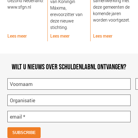
Gezond Nederland:
samenwerking met
van Koningin
www.sfgn.nl
deze gemeenten de
Máxima,
komende jaren
erevoorzitter van
worden voortgezet.
deze nieuwe
stichting.
Lees meer
Lees meer
Lees meer
L
WILT U NIEUWS OVER SCHULDENLABNL ONTVANGEN?
Voornaam
Organisatie
email
*