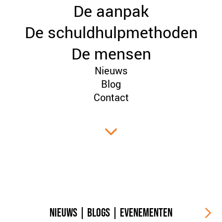
De aanpak
PLINKR NAZORG
SOCIALDEBT
De schuldhulpmethoden
DOORBRAAKMETHODE
De mensen
COLLECTIEF SCHULDREGELEN
Nieuws
DE VOORZIENINGENWIJZER
Blog
NEDERLANDSE SCHULDHULPROUTE (NSR)
Contact
OVER ONS
VISIE EN MISSIE
HET TEAM
ONZE PARTNERS
VACATURES
IN DE MEDIA
OVER NCFG
NIEUWS
|
BLOGS
|
EVENEMENTEN