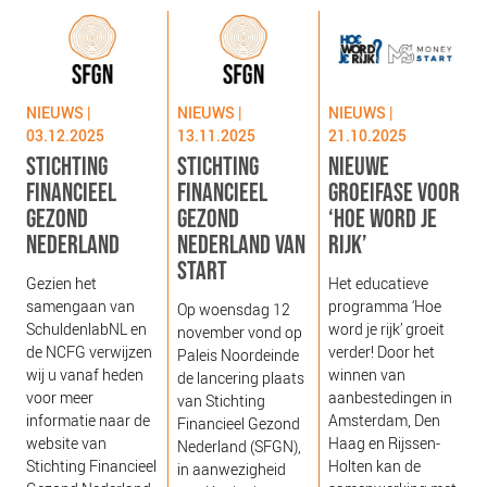
NIEUWS
BLOGS
NIEUWS |
NIEUWS |
NIEUWS |
03.12.2025
13.11.2025
21.10.2025
STICHTING
STICHTING
NIEUWE
FINANCIEEL
FINANCIEEL
GROEIFASE VOOR
GEZOND
GEZOND
‘HOE WORD JE
NEDERLAND
NEDERLAND VAN
RIJK’
START
g
Gezien het
Het educatieve
s
samengaan van
programma ‘Hoe
Op woensdag 12
g
SchuldenlabNL en
word je rijk’ groeit
november vond op
‘
de NCFG verwijzen
verder! Door het
Paleis Noordeinde
o
wij u vanaf heden
winnen van
de lancering plaats
b
voor meer
aanbestedingen in
van Stichting
e
informatie naar de
Amsterdam, Den
Financieel Gezond
j
website van
Haag en Rijssen-
Nederland (SFGN),
Stichting Financieel
Holten kan de
in aanwezigheid