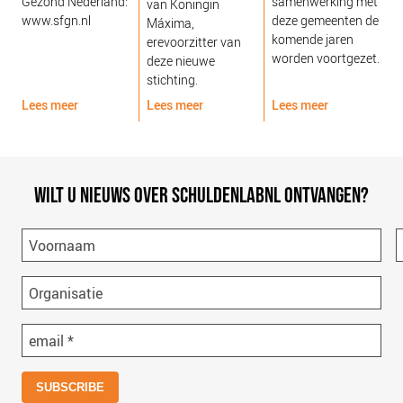
Gezond Nederland:
samenwerking met
van Koningin
www.sfgn.nl
deze gemeenten de
Máxima,
komende jaren
erevoorzitter van
worden voortgezet.
deze nieuwe
stichting.
Lees meer
Lees meer
Lees meer
L
WILT U NIEUWS OVER SCHULDENLABNL ONTVANGEN?
Voornaam
Organisatie
email
*