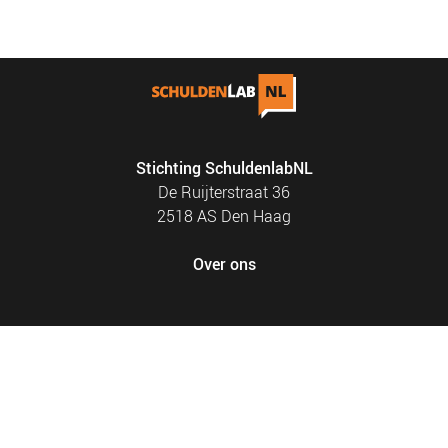
NIEUWS
BLOGS
Stichting SchuldenlabNL
De Ruijterstraat 36
2518 AS Den Haag
Over ons
FOOTER
PRIVACY EN COOKIES
MENU
SITEMAP