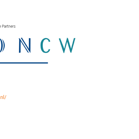
 Partners
SCHULDHULPMETHODEN
O
HOE WORD JE RIJK?
VIS
JONGEREN PERSPECTIEF FONDS
HE
OVER ROOD
ON
PLINKR NAZORG
VA
SOCIALDEBT
IN
DOORBRAAKMETHODE
OV
nl/
COLLECTIEF SCHULDREGELEN
DE VOORZIENINGENWIJZER
NEDERLANDSE SCHULDHULPROUTE (NSR)