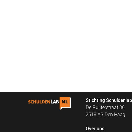
Stichting Schuldenla
De Ruijterstraat 36
2518 AS Den Haag
Over ons