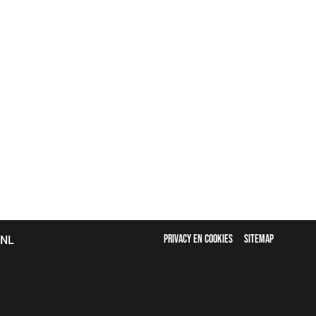
FOOTER
bNL
PRIVACY EN COOKIES
SITEMAP
MENU